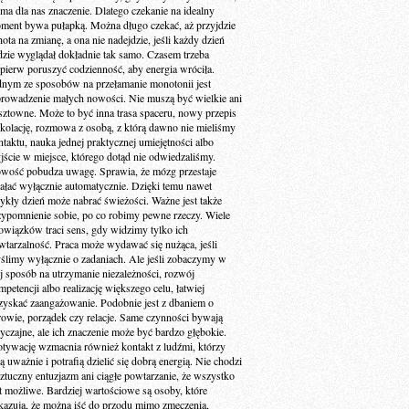
 ma dla nas znaczenie. Dlatego czekanie na idealny
ment bywa pułapką. Można długo czekać, aż przyjdzie
ota na zmianę, a ona nie nadejdzie, jeśli każdy dzień
dzie wyglądał dokładnie tak samo. Czasem trzeba
jpierw poruszyć codzienność, aby energia wróciła.
dnym ze sposobów na przełamanie monotonii jest
rowadzenie małych nowości. Nie muszą być wielkie ani
sztowne. Może to być inna trasa spaceru, nowy przepis
 kolację, rozmowa z osobą, z którą dawno nie mieliśmy
ntaktu, nauka jednej praktycznej umiejętności albo
jście w miejsce, którego dotąd nie odwiedzaliśmy.
wość pobudza uwagę. Sprawia, że mózg przestaje
iałać wyłącznie automatycznie. Dzięki temu nawet
ykły dzień może nabrać świeżości. Ważne jest także
zypomnienie sobie, po co robimy pewne rzeczy. Wiele
owiązków traci sens, gdy widzimy tylko ich
wtarzalność. Praca może wydawać się nużąca, jeśli
ślimy wyłącznie o zadaniach. Ale jeśli zobaczymy w
ej sposób na utrzymanie niezależności, rozwój
petencji albo realizację większego celu, łatwiej
zyskać zaangażowanie. Podobnie jest z dbaniem o
rowie, porządek czy relacje. Same czynności bywają
yczajne, ale ich znaczenie może być bardzo głębokie.
tywację wzmacnia również kontakt z ludźmi, którzy
ą uważnie i potrafią dzielić się dobrą energią. Nie chodzi
sztuczny entuzjazm ani ciągłe powtarzanie, że wszystko
st możliwe. Bardziej wartościowe są osoby, które
kazują, że można iść do przodu mimo zmęczenia,