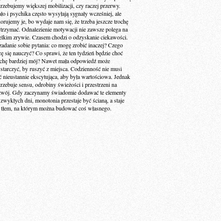
trzebujemy większej mobilizacji, czy raczej przerwy.
ało i psychika często wysyłają sygnały wcześniej, ale
norujemy je, bo wydaje nam się, że trzeba jeszcze trochę
trzymać. Odnalezienie motywacji nie zawsze polega na
elkim zrywie. Czasem chodzi o odzyskanie ciekawości.
zadanie sobie pytania: co mogę zrobić inaczej? Czego
cę się nauczyć? Co sprawi, że ten tydzień będzie choć
ochę bardziej mój? Nawet mała odpowiedź może
starczyć, by ruszyć z miejsca. Codzienność nie musi
ć nieustannie ekscytująca, aby była wartościowa. Jednak
trzebuje sensu, odrobiny świeżości i przestrzeni na
zwój. Gdy zaczynamy świadomie dodawać te elementy
 zwykłych dni, monotonia przestaje być ścianą, a staje
ę tłem, na którym można budować coś własnego.