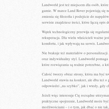
Landworld jest też miejscem dla osób, któr
gamie. W marce Land Rover pojawiają się no
zmienia się filozofia i podejście do napęd
serwisie znajdziesz treści, które łączą opi
Wątek technologiczny przewija się regularni
rekuperacja. Dla wielu właścicieli ważne jest
komfortu, i jak wpływają na serwis. Landwo
Nie brakuje też materiałów o personalizac
oraz indywidualny styl. Landworld pomaga z
które rozwiązania są realnie potrzebne, a k
Całość tworzy obraz strony, która ma być t
Landworld stawia na konkret, ale dba też o
odpowiedzi „na szybko”, jak i wtedy, gdy ch
Jeżeli więc interesuje Cię rozsądne utrzym
praktyczne spojrzenie, Landworld może być T
możliwościami – i o tym, jak dbać o nie ta