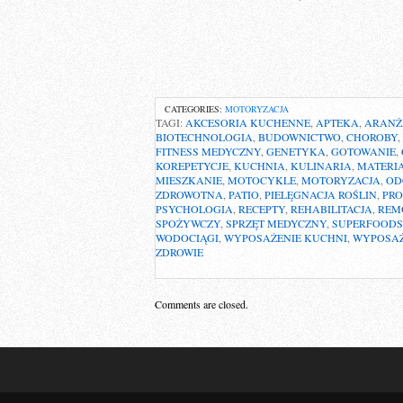
CATEGORIES:
MOTORYZACJA
TAGI:
AKCESORIA KUCHENNE
,
APTEKA
,
ARANŻ
BIOTECHNOLOGIA
,
BUDOWNICTWO
,
CHOROBY
,
FITNESS MEDYCZNY
,
GENETYKA
,
GOTOWANIE
,
KOREPETYCJE
,
KUCHNIA
,
KULINARIA
,
MATERI
MIESZKANIE
,
MOTOCYKLE
,
MOTORYZACJA
,
OD
ZDROWOTNA
,
PATIO
,
PIELĘGNACJA ROŚLIN
,
PR
PSYCHOLOGIA
,
RECEPTY
,
REHABILITACJA
,
REM
SPOŻYWCZY
,
SPRZĘT MEDYCZNY
,
SUPERFOODS
WODOCIĄGI
,
WYPOSAŻENIE KUCHNI
,
WYPOSAŻ
ZDROWIE
Comments are closed.