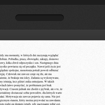
żdy zna momenty, w których dni zaczynają wyglądać
dobnie. Pobudka, praca, obowiązki, zakupy, domowe
rawy, kilka chwil odpoczynku i sen. Następnego dnia
zystko powtarza się od początku. Nawet jeśli życie jest
ględnie spokojne, monotonia potrafi powoli odbierać
ergię. Człowiek nie zawsze czuje się źle, ale ma
ażenie, że brakuje mu iskry. Zadania są wykonywane,
ny istnieją, lecz gdzieś znika entuzjazm. W takich
wilach łatwo pomyśleć, że problemem jest brak
ywacji. Czasem jednak nie chodzi o jej brak, ale o to, że
zestaliśmy dostarczać sobie powodów, dla których warto
iałać. Motywacja nie zawsze pojawia się sama. Nie jest
gicznym stanem, który można przywołać na zawołanie.
ęsto rodzi się dopiero wtedy, gdy zaczynamy robić coś,