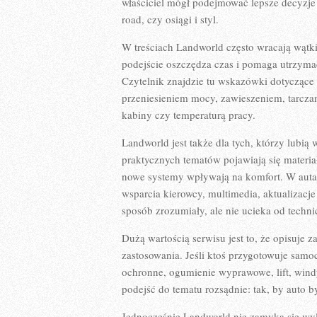
właściciel mógł podejmować lepsze decyzje –
road, czy osiągi i styl.
W treściach Landworld często wracają wątki
podejście oszczędza czas i pomaga utrzymać
Czytelnik znajdzie tu wskazówki dotyczące
przeniesieniem mocy, zawieszeniem, tarcza
kabiny czy temperaturą pracy.
Landworld jest także dla tych, którzy lubią
praktycznych tematów pojawiają się materia
nowe systemy wpływają na komfort. W autac
wsparcia kierowcy, multimedia, aktualizacje
sposób zrozumiały, ale nie ucieka od tech
Dużą wartością serwisu jest to, że opisuje 
zastosowania. Jeśli ktoś przygotowuje samoc
ochronne, ogumienie wyprawowe, lift, wind
podejść do tematu rozsądnie: tak, by auto b
Jednocześnie Landworld nie zamyka się wył