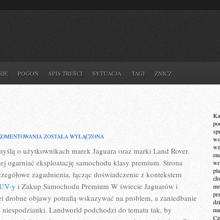
RIE
POGOŃ
SPIS TREŚCI
SYTUACJA
TAGI
ZNICZ
Ka
po
sp
PORÓWNANIA
 KOMENTOWANIA
ZOSTAŁA WYŁĄCZONA
ws
wz
myślą o użytkownikach marek Jaguara oraz marki Land Rover.
en
niej ogarniać eksploatację samochodu klasy premium. Strona
wr
pla
czegółowe zagadnienia, łącząc doświadczenie z kontekstem
ch
SUV-y
i Zakup Samochodu Premium W świecie Jaguarów i
mot
pr
wet drobne objawy potrafią wskazywać na problem, a zaniedbanie
dz
e niespodzianki. Landworld podchodzi do tematu tak, by
ma
Cz