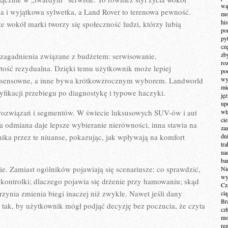
wą
sa i wyjątkowa sylwetka, a Land Rover to terenowa pewność.
mo
hi
że wokół marki tworzy się społeczność ludzi, którzy lubią
po
py
cz
zb
ę zagadnienia związane z budżetem: serwisowanie,
ro
rtość rezydualna. Dzięki temu użytkownik może lepiej
po
wy
st sensowne, a inne bywa krótkowzrocznym wyborem. Landworld
mi
fikacji przebiegu po diagnostykę i typowe haczyki.
ję
up
 rozwiązań i segmentów. W świecie luksusowych SUV-ów i aut
wł
ci
 odmiana daje lepsze wybieranie nierówności, inna stawia na
za
ika przez te niuanse, pokazując, jak wpływają na komfort
dn
tr
na
ba
ie. Zamiast ogólników pojawiają się scenariusze: co sprawdzić,
Ni
wy
 kontrolki; dlaczego pojawia się drżenie przy hamowaniu; skąd
Cz
zynia zmienia biegi inaczej niż zwykle. Nawet jeśli dany
ci
Br
y tak, by użytkownik mógł podjąć decyzję bez poczucia, że czyta
cz
mo
re