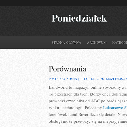
Poniedziałek
STRONA GŁÓWNA
ARCHIWUM
KATEGO
Porównania
POSTED BY ADMIN | LUTY - 18 - 2026 |
MOŻLIWOŚĆ
Landworld to magazyn online stworzony z 
To przestrzeń dla tych, którzy chcą dokład
prowadzi czytelnika od ABC po bardziej sz
rynku i technologii. Polecamy
Luksusowe 
terenówek Land Rover liczą się detale. Na
obsługi może przełożyć się na nieprzyjemn