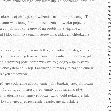
 niezależnie od tego, czy interesuje go codzienna jazda, off-
co
mo
och
bę
 okresowej obsługi, sprawdzenia stanu oraz prewencji. To
na
 auto w świetnej formie, niezależnie od wieku pojazdu.
Je
wp
 tego, jak szybko reagować na problemy związane z
ko
mi i klockami, systemami sterowania, układem chłodzenia
na
ko
wy
No
 wiedzieć „dlaczego” – nie tylko „co zrobić”. Dlatego obok
dz
zw
ły o nowoczesnych rozwiązaniach, trendach oraz o tym, jak
pr
h z wyższej półki coraz większą rolę odgrywają systemy
ob
po
 i ekosystem aplikacji. Landworld tłumaczy te zagadnienia w
my
nicznych smaczków.
ni
kom
od
zarówno codzienne użytkowanie, jak i bardziej specjalistyczne
zd
hód do rajdu, interesują go tematy doposażenia: płyty
zw
Mo
y, platforma czy lampy robocze. Landworld pokazuje, jak
żyj
yło sprawne, a jednocześnie bezpieczne na asfalcie.
o 
je
po
ącznie w „twardym” serwisie. To również styl życia wokół