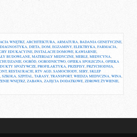
ACJA WNĘTRZ
,
ARCHITEKTURA
,
ARMATURA
,
BADANIA GENETYCZNE
,
DIAGNOSTYKA
,
DIETA
,
DOM
,
EGZAMINY
,
ELEKTRYKA
,
FARMACJA
,
GRY EDUKACYJNE
,
INSTALACJE DOMOWE
,
KAWIARNIE
,
AŁY BUDOWLANE
,
MATERIAŁY MEDYCZNE
,
MEBLE
,
MEDYCYNA
,
CHUDZANIE
,
OGRÓD
,
OGRODNICTWO
,
OPIEKA SPOŁECZNA
,
OPIEKA
ODUKTY SPOŻYWCZE
,
PROFILAKTYKA
,
PRZEPISY
,
PRZYCHODNIA
,
ONT
,
RESTAURACJE
,
RTV AGD
,
SAMOCHODY
,
SERY
,
SKLEP
,
SZKOŁA
,
SZPITAL
,
TARASY
,
TRANSPORT
,
WIEDZA MEDYCZNA
,
WINA
,
ENIE WNĘTRZ
,
ZABAWA
,
ZAJĘCIA DODATKOWE
,
ZDROWE ŻYWIENIE
,