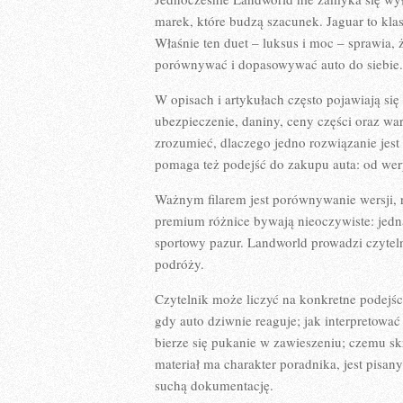
marek, które budzą szacunek. Jaguar to kla
Właśnie ten duet – luksus i moc – sprawia, 
porównywać i dopasowywać auto do siebie.
W opisach i artykułach często pojawiają si
ubezpieczenie, daniny, ceny części oraz wa
zrozumieć, dlaczego jedno rozwiązanie je
pomaga też podejść do zakupu auta: od wery
Ważnym filarem jest porównywanie wersji,
premium różnice bywają nieoczywiste: jedna
sportowy pazur. Landworld prowadzi czyteln
podróży.
Czytelnik może liczyć na konkretne podejśc
gdy auto dziwnie reaguje; jak interpretować
bierze się pukanie w zawieszeniu; czemu skr
materiał ma charakter poradnika, jest pisan
suchą dokumentację.