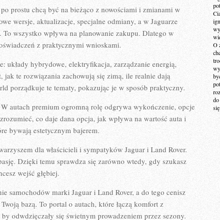
po
e po prostu chcą być na bieżąco z nowościami i zmianami w
Ci
we wersje, aktualizacje, specjalne odmiany, a w Jaguarze
ig
wy
ów. To wszystko wpływa na planowanie zakupu. Dlatego w
wi
s doświadczeń z praktycznymi wnioskami.
O 
ch
tr
e: układy hybrydowe, elektryfikacja, zarządzanie energią,
wy
, jak te rozwiązania zachowują się zimą, ile realnie dają
by
po
rld porządkuje te tematy, pokazując je w sposób praktyczny.
ro
do
ji. W autach premium ogromną rolę odgrywa wykończenie, opcje
si
rozumieć, co daje dana opcja, jak wpływa na wartość auta i
tóre bywają estetycznym bajerem.
owarzyszem dla właścicieli i sympatyków Jaguar i Land Rover.
 pasję. Dzięki temu sprawdza się zarówno wtedy, gdy szukasz
cesz wejść głębiej.
anie samochodów marki Jaguar i Land Rover, a do tego cenisz
woją bazą. To portal o autach, które łączą komfort z
k, by odwdzięczały się świetnym prowadzeniem przez sezony.