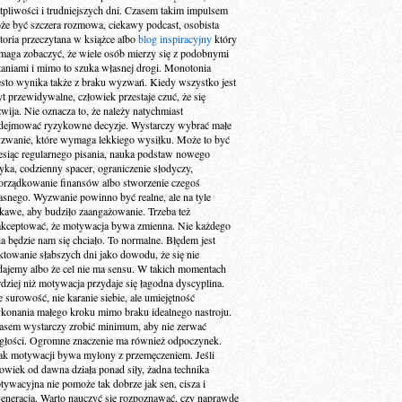
tpliwości i trudniejszych dni. Czasem takim impulsem
że być szczera rozmowa, ciekawy podcast, osobista
storia przeczytana w książce albo
blog inspiracyjny
który
maga zobaczyć, że wiele osób mierzy się z podobnymi
taniami i mimo to szuka własnej drogi. Monotonia
ęsto wynika także z braku wyzwań. Kiedy wszystko jest
yt przewidywalne, człowiek przestaje czuć, że się
zwija. Nie oznacza to, że należy natychmiast
dejmować ryzykowne decyzje. Wystarczy wybrać małe
zwanie, które wymaga lekkiego wysiłku. Może to być
esiąc regularnego pisania, nauka podstaw nowego
zyka, codzienny spacer, ograniczenie słodyczy,
orządkowanie finansów albo stworzenie czegoś
asnego. Wyzwanie powinno być realne, ale na tyle
ekawe, aby budziło zaangażowanie. Trzeba też
akceptować, że motywacja bywa zmienna. Nie każdego
ia będzie nam się chciało. To normalne. Błędem jest
aktowanie słabszych dni jako dowodu, że się nie
dajemy albo że cel nie ma sensu. W takich momentach
rdziej niż motywacja przydaje się łagodna dyscyplina.
e surowość, nie karanie siebie, ale umiejętność
konania małego kroku mimo braku idealnego nastroju.
asem wystarczy zrobić minimum, aby nie zerwać
ągłości. Ogromne znaczenie ma również odpoczynek.
ak motywacji bywa mylony z przemęczeniem. Jeśli
łowiek od dawna działa ponad siły, żadna technika
tywacyjna nie pomoże tak dobrze jak sen, cisza i
generacja. Warto nauczyć się rozpoznawać, czy naprawdę