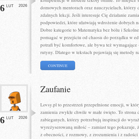
kompetencje w modelu szkoły online. To miejsce s
6
2026
LUT
domowych mentorach oraz nauczycielach, którzy 
zdalnych lekcji. Jeśli interesuje Cię działanie zami
podpowiedzi, które ułatwiają wdrożenie dobrych
Dobre kategorie to Matematyka bez bólu i Szkolne l
pomagać w przejściu od chaosu do porządku w edu
potrafi być komfortowe, ale bywa też wymagające 
rutyny. Dlatego w tekstach pojawiają się metody n
CONTINUE
Zaufanie
Lovsy.pl to przestrzeń przepełnione emocji, w któr
zamienia zwykłe chwile w małe święto. To strona d
6
2026
LUT
zabieganych, którzy potrzebują inspiracji do wyraż
wyreżyserowaną miłość – zamiast tego pokazuje, ż
z obecności, z rozmowy, z zrozumienia i z radości