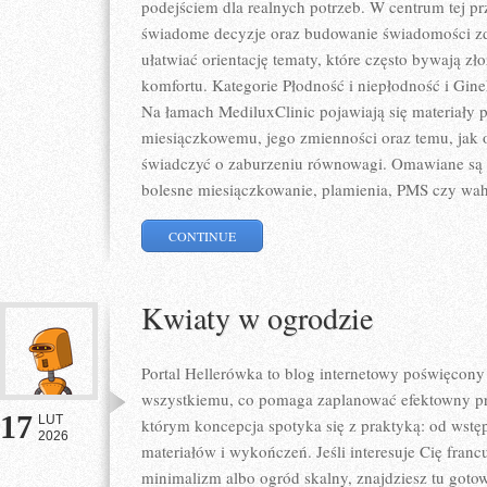
podejściem dla realnych potrzeb. W centrum tej prz
świadome decyzje oraz budowanie świadomości zd
ułatwiać orientację tematy, które często bywają zł
komfortu. Kategorie Płodność i niepłodność i Gine
Na łamach MediluxClinic pojawiają się materiały
miesiączkowemu, jego zmienności oraz temu, jak 
świadczyć o zaburzeniu równowagi. Omawiane są c
bolesne miesiączkowanie, plamienia, PMS czy waha
CONTINUE
Kwiaty w ogrodzie
Portal Hellerówka to blog internetowy poświęcon
wszystkiemu, co pomaga zaplanować efektowny p
17
LUT
którym koncepcja spotyka się z praktyką: od wstę
2026
materiałów i wykończeń. Jeśli interesuje Cię fran
minimalizm albo ogród skalny, znajdziesz tu gotowe