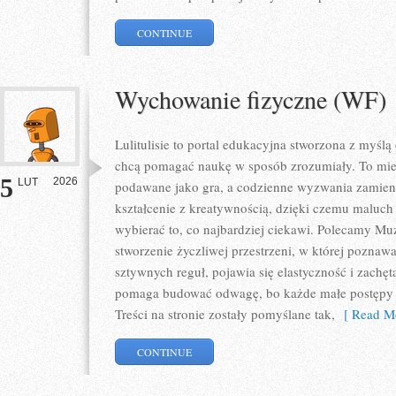
CONTINUE
Wychowanie fizyczne (WF)
Lulitulisie to portal edukacyjna stworzona z myślą
chcą pomagać naukę w sposób zrozumiały. To miej
5
2026
LUT
podawane jako gra, a codzienne wyzwania zamienia
kształcenie z kreatywnością, dzięki czemu maluch
wybierać to, co najbardziej ciekawi. Polecamy Muz
stworzenie życzliwej przestrzeni, w której poznaw
sztywnych reguł, pojawia się elastyczność i zachęta
pomaga budować odwagę, bo każde małe postępy je
Treści na stronie zostały pomyślane tak,
[ Read Mo
CONTINUE