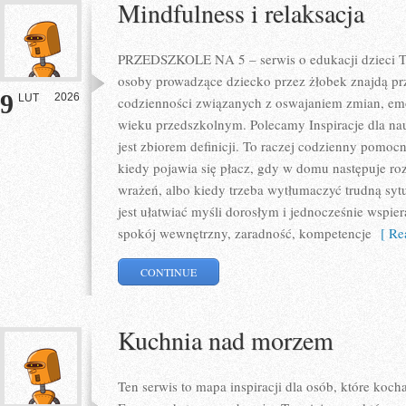
Mindfulness i relaksacja
PRZEDSZKOLE NA 5 – serwis o edukacji dzieci To
osoby prowadzące dziecko przez żłobek znajdą prz
9
2026
LUT
codzienności związanych z oswajaniem zmian, em
wieku przedszkolnym. Polecamy Inspiracje dla nauc
jest zbiorem definicji. To raczej codzienny pomoc
kiedy pojawia się płacz, gdy w domu następuje ro
wrażeń, albo kiedy trzeba wytłumaczyć trudną syt
jest ułatwiać myśli dorosłym i jednocześnie wspier
spokój wewnętrzny, zaradność, kompetencje
[ Rea
CONTINUE
Kuchnia nad morzem
Ten serwis to mapa inspiracji dla osób, które koc