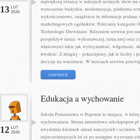
największą różnicę w ustrojach nośnych: drew-nu d
13
LUT
wznoszenie budynku, modernizacja, platforma zewn
2026
wykończeniowe, znajdziesz tu informacje podane 
marketingowych ogólników. Polecamy kategorie 
Technologie Drewniane. Rdzeniem serwisu jest mat
perspektyw naraz: wykonawczej, tartacznej oraz c
właściwości takie jak wytrzymałość, wilgotność, s
trwałość. Z drugiej – pokazujemy, jak te liczby i p
decyzje na warsztacie. W treściach serwisu przewij
CONTINUE
Edukacja a wychowanie
Szkoła Podstawowa w Popowie to miejsce, w który
wychowaniem. Strona internetowa szkolapopow.pl 
12
LUT
uwydatnia kierunek starań nauczycieli i uczniów.
2026
najwcześniejszych lat aż po następne wyzwania 