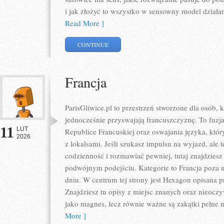
i jak złożyć to wszystko w sensowny model działa
Read More ]
CONTINUE
Francja
ParisGliwice.pl to przestrzeń stworzone dla osób, 
jednocześnie przyswajają francuszczyznę. To fuz
11
LUT
Republice Francuskiej oraz oswajania języka, kt
2026
z lokalsami. Jeśli szukasz impulsu na wyjazd, ale 
codzienność i rozmawiać pewniej, tutaj znajdzies
podwójnym podejściu. Kategorie to Francja poza u
dniu. W centrum tej strony jest Hexagon opisana pr
Znajdziesz tu opisy z miejsc znanych oraz nieoczyw
jako magnes, lecz równie ważne są zakątki pełne 
More ]