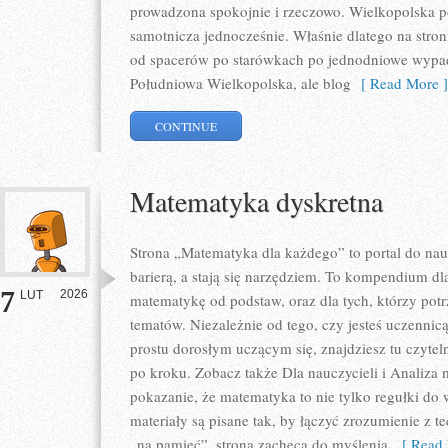
prowadzona spokojnie i rzeczowo. Wielkopolska pot
samotnicza jednocześnie. Właśnie dlatego na stron
od spacerów po starówkach po jednodniowe wypad
Południowa Wielkopolska, ale blog
[ Read More ]
CONTINUE
Matematyka dyskretna
Strona „Matematyka dla każdego” to portal do nauk
barierą, a stają się narzędziem. To kompendium dl
7
2026
LUT
matematykę od podstaw, oraz dla tych, którzy pot
tematów. Niezależnie od tego, czy jesteś uczennic
prostu dorosłym uczącym się, znajdziesz tu czytel
po kroku. Zobacz także Dla nauczycieli i Analiza 
pokazanie, że matematyka to nie tylko regułki do 
materiały są pisane tak, by łączyć zrozumienie z 
„na pamięć”, strona zachęca do myślenia,
[ Read 