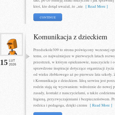
takt, po co istnieją znaki muzyczne i jak sprawnie
ktoś, kto dotąd uważał, że „nie
[ Read More ]
CONTINUE
Komunikacja z dzieckiem
Przedszkole309 to strona poświęcony wczesnej op
temu, co najważniejsze w pierwszych latach rozwoj
15
LUT
przestrzeń, w którym opiekunowie, nauczyciele i o
2026
sprawdzone inspiracje dotyczące organizacji życi
od wieku żłobkowego aż po pierwsze lata szkoły.
i Komunikacja z dzieckiem. Ideą serwisu jest porz
rodzin stają się wyzwaniem: wdrożenie do nowej p
zasady, kontakt z nauczycielami, a także codzienn
higieną, przyzwyczajeniami i bezpieczeństwem. P
rodzica i pedagoga, dzięki czemu
[ Read More ]