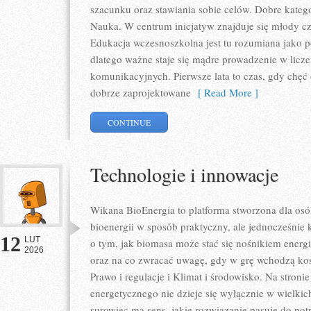
szacunku oraz stawiania sobie celów. Dobre katego
Nauka. W centrum inicjatyw znajduje się młody cz
Edukacja wczesnoszkolna jest tu rozumiana jako 
dlatego ważne staje się mądre prowadzenie w licz
komunikacyjnych. Pierwsze lata to czas, gdy chęć o
dobrze zaprojektowane
[ Read More ]
CONTINUE
Technologie i innowacje
Wikana BioEnergia to platforma stworzona dla osó
bioenergii w sposób praktyczny, ale jednocześnie
12
LUT
o tym, jak biomasa może stać się nośnikiem energi
2026
oraz na co zwracać uwagę, gdy w grę wchodzą kosz
Prawo i regulacje i Klimat i środowisko. Na stroni
energetycznego nie dzieje się wyłącznie w wielkich
surowiec ma sens, jakie rozwiązanie pasuje do potr