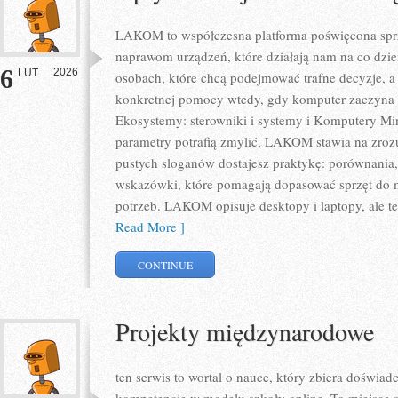
LAKOM to współczesna platforma poświęcona sp
naprawom urządzeń, które działają nam na co dzie
6
2026
LUT
osobach, które chcą podejmować trafne decyzje, a 
konkretnej pomocy wtedy, gdy komputer zaczyna s
Ekosystemy: sterowniki i systemy i Komputery Mi
parametry potrafią zmylić, LAKOM stawia na zrozu
pustych sloganów dostajesz praktykę: porównania,
wskazówki, które pomagają dopasować sprzęt do m
potrzeb. LAKOM opisuje desktopy i laptopy, ale te
Read More ]
CONTINUE
Projekty międzynarodowe
ten serwis to wortal o nauce, który zbiera doświa