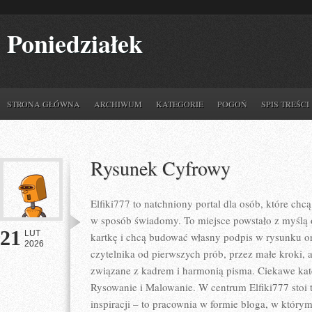
Poniedziałek
STRONA GŁÓWNA
ARCHIWUM
KATEGORIE
POGOŃ
SPIS TREŚCI
Rysunek Cyfrowy
Elfiki777 to natchniony portal dla osób, które ch
w sposób świadomy. To miejsce powstało z myślą o 
21
LUT
kartkę i chcą budować własny podpis w rysunku or
2026
czytelnika od pierwszych prób, przez małe kroki,
związane z kadrem i harmonią pisma. Ciekawe kateg
Rysowanie i Malowanie. W centrum Elfiki777 stoi t
inspiracji – to pracownia w formie bloga, w któr