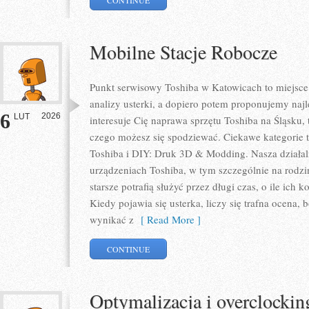
CONTINUE
Mobilne Stacje Robocze
Punkt serwisowy Toshiba w Katowicach to miejsc
analizy usterki, a dopiero potem proponujemy najl
6
2026
LUT
interesuje Cię naprawa sprzętu Toshiba na Śląsku, 
czego możesz się spodziewać. Ciekawe kategorie 
Toshiba i DIY: Druk 3D & Modding. Nasza działal
urządzeniach Toshiba, w tym szczególnie na rodzin
starsze potrafią służyć przez długi czas, o ile ich
Kiedy pojawia się usterka, liczy się trafna ocena
wynikać z
[ Read More ]
CONTINUE
Optymalizacja i overclockin