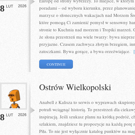
Europę od strony wybrzeży. To miejsce, w którym 
8
2026
LUT
poradami – od wyboru kierunku, przez planowanie, 
marzysz o słonecznych wakacjach nad Morzem Śród
które pomogą Ci zamienić pomysł w sensowny ha
stronie to Kuchnia nad morzem i Tropiki marzeń. 
że słona przestrzeń ma wiele twarzy: bywa nieprze
przyjazne. Czasem zachwyca złotym brzegiem, in
zatoczkami. Bywa gorące, a bywa orzeźwiające.
[ 
CONTINUE
Ostrów Wielkopolski
Anabell z Kalisza to serwis o wyprawach skupiony
potrafi wciągnąć historią. To przestrzeń dla ciekaw
8
2026
LUT
inspiracją. Jeśli szukasz planu na krótką podróż,
szlakiem, znajdziesz tu propozycje na każdą porę 
Piła. To nie jest wyłącznie katalog punktów na ma