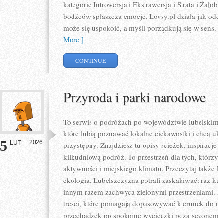
kategorie Introwersja i Ekstrawersja i Strata i Ża
bodźców spłaszcza emocje, Lovsy.pl działa jak odd
może się uspokoić, a myśli porządkują się w sens
More ]
CONTINUE
Przyroda i parki narodowe
To serwis o podróżach po województwie lubelskim
które lubią poznawać lokalne ciekawostki i chcą 
5
2026
LUT
przystępny. Znajdziesz tu opisy ścieżek, inspiracj
kilkudniową podróż. To przestrzeń dla tych, którzy
aktywności i miejskiego klimatu. Przeczytaj także 
ekologia. Lubelszczyzna potrafi zaskakiwać: raz 
innym razem zachwyca zielonymi przestrzeniami. D
treści, które pomagają dopasowywać kierunek do na
przechadzek po spokojne wycieczki poza sezone