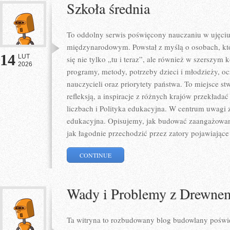
Szkoła średnia
To oddolny serwis poświęcony nauczaniu w ujęci
międzynarodowym. Powstał z myślą o osobach, któ
14
LUT
się nie tylko „tu i teraz”, ale również w szerszym k
2026
programy, metody, potrzeby dzieci i młodzieży, 
nauczycieli oraz priorytety państwa. To miejsce st
refleksją, a inspiracje z różnych krajów przekład
liczbach i Polityka edukacyjna. W centrum uwagi z
edukacyjna. Opisujemy, jak budować zaangażowani
jak łagodnie przechodzić przez zatory pojawiające 
CONTINUE
Wady i Problemy z Drewne
Ta witryna to rozbudowany blog budowlany poświę