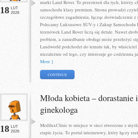
marki Land Rover. To przestrzeń dla tych, którzy c
18
LUT
samochodu klasy premium. Strona prowadzi czyte
2026
szczegółowe zagadnienia, łącząc doświadczenie z 
Polecamy Luksusowe SUV-y i Zakup Samochodu P
terenówek Land Rover liczą się detale. Nawet dro
problem, a zaniedbanie obsługi może przełożyć si
Landworld podchodzi do tematu tak, by właścicie
niezależnie od tego, czy interesuje go codzienna jaz
More ]
CONTINUE
Młoda kobieta – dorastanie 
ginekologa
MediluxClinic to miejsce w sieci stworzone z my
18
LUT
2026
etapie życia. To portal internetowy, który łączy r