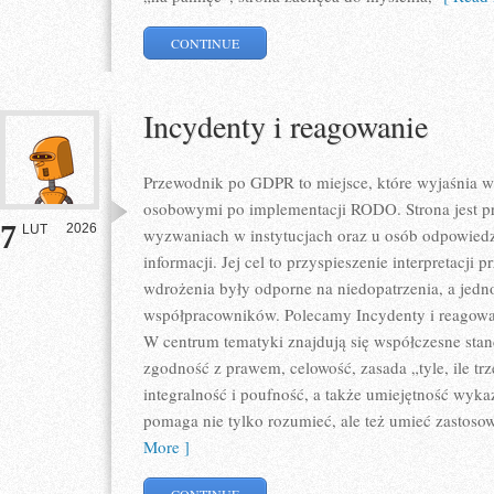
CONTINUE
Incydenty i reagowanie
Przewodnik po GDPR to miejsce, które wyjaśnia 
osobowymi po implementacji RODO. Strona jest p
7
2026
LUT
wyzwaniach w instytucjach oraz u osób odpowiedz
informacji. Jej cel to przyspieszenie interpretacji 
wdrożenia były odporne na niedopatrzenia, a jedn
współpracowników. Polecamy Incydenty i reagowani
W centrum tematyki znajdują się współczesne sta
zgodność z prawem, celowość, zasada „tyle, ile tr
integralność i poufność, a także umiejętność wyka
pomaga nie tylko rozumieć, ale też umieć zastos
More ]