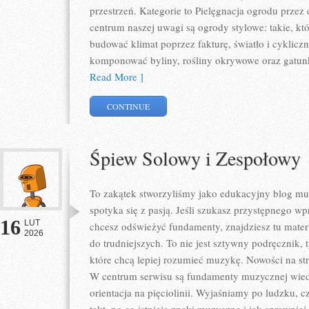
przestrzeń. Kategorie to Pielęgnacja ogrodu przez
centrum naszej uwagi są ogrody stylowe: takie, kt
budować klimat poprzez fakturę, światło i cyklicz
komponować byliny, rośliny okrywowe oraz gatun
Read More ]
CONTINUE
Śpiew Solowy i Zespołowy
To zakątek stworzyliśmy jako edukacyjny blog m
spotyka się z pasją. Jeśli szukasz przystępnego 
16
LUT
chcesz odświeżyć fundamenty, znajdziesz tu mater
2026
do trudniejszych. To nie jest sztywny podręcznik,
które chcą lepiej rozumieć muzykę. Nowości na st
W centrum serwisu są fundamenty muzycznej wiedz
orientacja na pięciolinii. Wyjaśniamy po ludzku, c