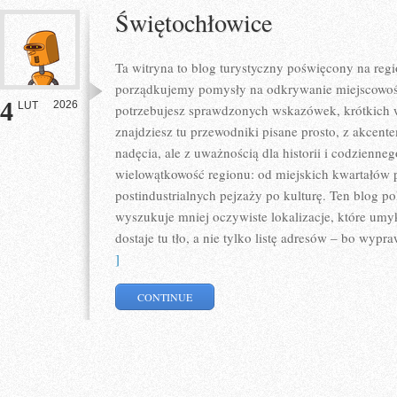
Świętochłowice
Ta witryna to blog turystyczny poświęcony na re
porządkujemy pomysły na odkrywanie miejscowości
4
2026
LUT
potrzebujesz sprawdzonych wskazówek, krótkich 
znajdziesz tu przewodniki pisane prosto, z akcent
nadęcia, ale z uważnością dla historii i codzienneg
wielowątkowość regionu: od miejskich kwartałów 
postindustrialnych pejzaży po kulturę. Ten blog po
wyszukuje mniej oczywiste lokalizacje, które um
dostaje tu tło, a nie tylko listę adresów – bo wypr
]
CONTINUE