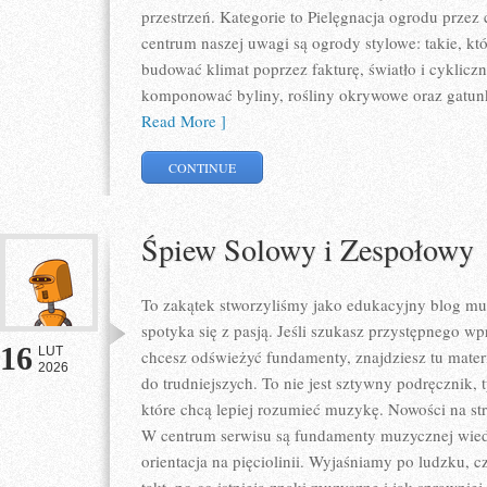
przestrzeń. Kategorie to Pielęgnacja ogrodu przez
centrum naszej uwagi są ogrody stylowe: takie, kt
budować klimat poprzez fakturę, światło i cyklicz
komponować byliny, rośliny okrywowe oraz gatun
Read More ]
CONTINUE
Śpiew Solowy i Zespołowy
To zakątek stworzyliśmy jako edukacyjny blog m
spotyka się z pasją. Jeśli szukasz przystępnego 
16
LUT
chcesz odświeżyć fundamenty, znajdziesz tu mater
2026
do trudniejszych. To nie jest sztywny podręcznik,
które chcą lepiej rozumieć muzykę. Nowości na st
W centrum serwisu są fundamenty muzycznej wiedz
orientacja na pięciolinii. Wyjaśniamy po ludzku, c