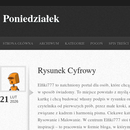
Poniedziałek
STRONA GŁÓWNA
ARCHIWUM
KATEGORIE
POGOŃ
SPIS TREŚCI
Rysunek Cyfrowy
Elfiki777 to natchniony portal dla osób, które ch
w sposób świadomy. To miejsce powstało z myślą o 
21
LUT
kartkę i chcą budować własny podpis w rysunku or
2026
czytelnika od pierwszych prób, przez małe kroki,
związane z kadrem i harmonią pisma. Ciekawe kateg
Rysowanie i Malowanie. W centrum Elfiki777 stoi t
inspiracji – to pracownia w formie bloga, w któr