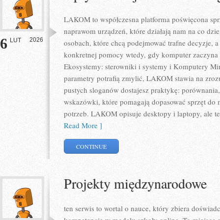
LAKOM to współczesna platforma poświęcona sp
naprawom urządzeń, które działają nam na co dzie
6
2026
LUT
osobach, które chcą podejmować trafne decyzje, a 
konkretnej pomocy wtedy, gdy komputer zaczyna s
Ekosystemy: sterowniki i systemy i Komputery Mi
parametry potrafią zmylić, LAKOM stawia na zrozu
pustych sloganów dostajesz praktykę: porównania,
wskazówki, które pomagają dopasować sprzęt do m
potrzeb. LAKOM opisuje desktopy i laptopy, ale te
Read More ]
CONTINUE
Projekty międzynarodowe
ten serwis to wortal o nauce, który zbiera doświa