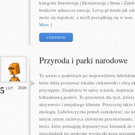
kategorie Introwersja i Ekstrawersja i Strata i Ża
bodźców spłaszcza emocje, Lovsy.pl działa jak odd
może się uspokoić, a myśli porządkują się w sens
More ]
CONTINUE
Przyroda i parki narodowe
To serwis o podróżach po województwie lubelskim
które lubią poznawać lokalne ciekawostki i chcą 
5
2026
LUT
przystępny. Znajdziesz tu opisy ścieżek, inspiracj
kilkudniową podróż. To przestrzeń dla tych, którzy
aktywności i miejskiego klimatu. Przeczytaj także 
ekologia. Lubelszczyzna potrafi zaskakiwać: raz 
innym razem zachwyca zielonymi przestrzeniami. D
treści, które pomagają dopasowywać kierunek do na
przechadzek po spokojne wycieczki poza sezone