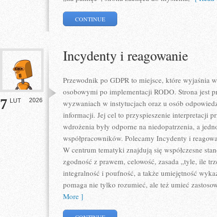
CONTINUE
Incydenty i reagowanie
Przewodnik po GDPR to miejsce, które wyjaśnia 
osobowymi po implementacji RODO. Strona jest p
7
2026
LUT
wyzwaniach w instytucjach oraz u osób odpowiedz
informacji. Jej cel to przyspieszenie interpretacji 
wdrożenia były odporne na niedopatrzenia, a jedn
współpracowników. Polecamy Incydenty i reagowani
W centrum tematyki znajdują się współczesne sta
zgodność z prawem, celowość, zasada „tyle, ile tr
integralność i poufność, a także umiejętność wyka
pomaga nie tylko rozumieć, ale też umieć zastos
More ]