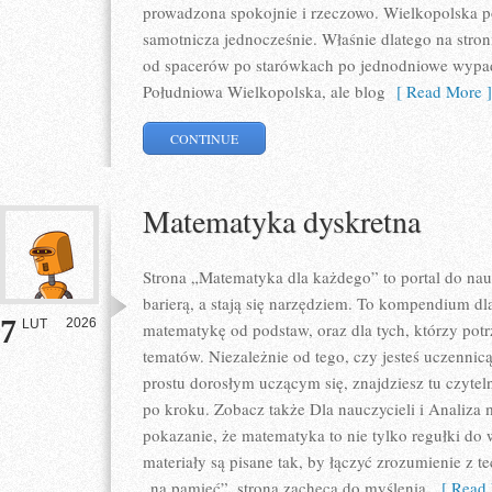
prowadzona spokojnie i rzeczowo. Wielkopolska pot
samotnicza jednocześnie. Właśnie dlatego na stron
od spacerów po starówkach po jednodniowe wypad
Południowa Wielkopolska, ale blog
[ Read More ]
CONTINUE
Matematyka dyskretna
Strona „Matematyka dla każdego” to portal do nauk
barierą, a stają się narzędziem. To kompendium dl
7
2026
LUT
matematykę od podstaw, oraz dla tych, którzy pot
tematów. Niezależnie od tego, czy jesteś uczennic
prostu dorosłym uczącym się, znajdziesz tu czytel
po kroku. Zobacz także Dla nauczycieli i Analiza 
pokazanie, że matematyka to nie tylko regułki do 
materiały są pisane tak, by łączyć zrozumienie z 
„na pamięć”, strona zachęca do myślenia,
[ Read 