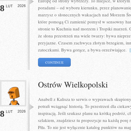
Europę od strony wybrzeży. To miejsce, w którym 
8
2026
LUT
poradami – od wyboru kierunku, przez planowanie, 
marzysz o słonecznych wakacjach nad Morzem Śród
które pomogą Ci zamienić pomysł w sensowny ha
stronie to Kuchnia nad morzem i Tropiki marzeń. 
że słona przestrzeń ma wiele twarzy: bywa nieprze
przyjazne. Czasem zachwyca złotym brzegiem, in
zatoczkami. Bywa gorące, a bywa orzeźwiające.
[ 
CONTINUE
Ostrów Wielkopolski
Anabell z Kalisza to serwis o wyprawach skupiony
potrafi wciągnąć historią. To przestrzeń dla ciekaw
8
2026
LUT
inspiracją. Jeśli szukasz planu na krótką podróż,
szlakiem, znajdziesz tu propozycje na każdą porę 
Piła. To nie jest wyłącznie katalog punktów na ma