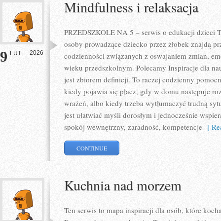
Mindfulness i relaksacja
PRZEDSZKOLE NA 5 – serwis o edukacji dzieci To
osoby prowadzące dziecko przez żłobek znajdą prz
9
2026
LUT
codzienności związanych z oswajaniem zmian, em
wieku przedszkolnym. Polecamy Inspiracje dla nauc
jest zbiorem definicji. To raczej codzienny pomoc
kiedy pojawia się płacz, gdy w domu następuje ro
wrażeń, albo kiedy trzeba wytłumaczyć trudną syt
jest ułatwiać myśli dorosłym i jednocześnie wspier
spokój wewnętrzny, zaradność, kompetencje
[ Rea
CONTINUE
Kuchnia nad morzem
Ten serwis to mapa inspiracji dla osób, które koc