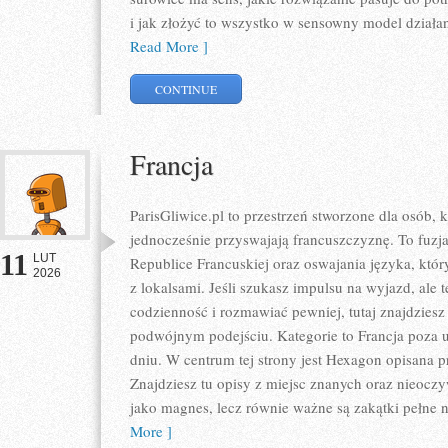
i jak złożyć to wszystko w sensowny model działa
Read More ]
CONTINUE
Francja
ParisGliwice.pl to przestrzeń stworzone dla osób, 
jednocześnie przyswajają francuszczyznę. To fuz
11
LUT
Republice Francuskiej oraz oswajania języka, kt
2026
z lokalsami. Jeśli szukasz impulsu na wyjazd, ale 
codzienność i rozmawiać pewniej, tutaj znajdzies
podwójnym podejściu. Kategorie to Francja poza u
dniu. W centrum tej strony jest Hexagon opisana pr
Znajdziesz tu opisy z miejsc znanych oraz nieoczyw
jako magnes, lecz równie ważne są zakątki pełne 
More ]