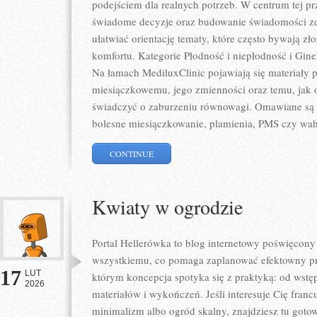
podejściem dla realnych potrzeb. W centrum tej prz
świadome decyzje oraz budowanie świadomości zd
ułatwiać orientację tematy, które często bywają zł
komfortu. Kategorie Płodność i niepłodność i Gine
Na łamach MediluxClinic pojawiają się materiały
miesiączkowemu, jego zmienności oraz temu, jak 
świadczyć o zaburzeniu równowagi. Omawiane są c
bolesne miesiączkowanie, plamienia, PMS czy waha
CONTINUE
Kwiaty w ogrodzie
Portal Hellerówka to blog internetowy poświęcon
wszystkiemu, co pomaga zaplanować efektowny p
17
LUT
którym koncepcja spotyka się z praktyką: od wstę
2026
materiałów i wykończeń. Jeśli interesuje Cię fran
minimalizm albo ogród skalny, znajdziesz tu gotowe