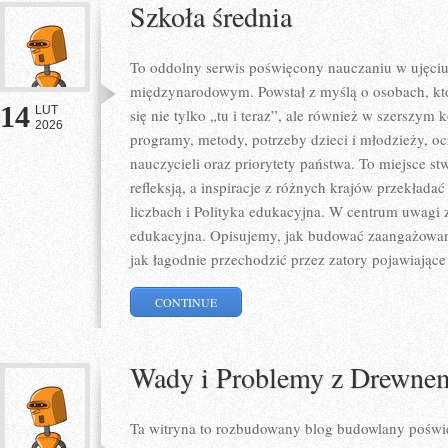
Szkoła średnia
To oddolny serwis poświęcony nauczaniu w ujęci
międzynarodowym. Powstał z myślą o osobach, któ
14
LUT
się nie tylko „tu i teraz”, ale również w szerszym k
2026
programy, metody, potrzeby dzieci i młodzieży, 
nauczycieli oraz priorytety państwa. To miejsce st
refleksją, a inspiracje z różnych krajów przekład
liczbach i Polityka edukacyjna. W centrum uwagi z
edukacyjna. Opisujemy, jak budować zaangażowani
jak łagodnie przechodzić przez zatory pojawiające 
CONTINUE
Wady i Problemy z Drewne
Ta witryna to rozbudowany blog budowlany poświę