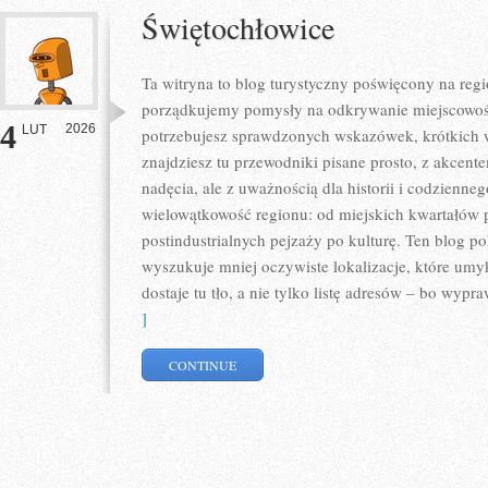
Świętochłowice
Ta witryna to blog turystyczny poświęcony na re
porządkujemy pomysły na odkrywanie miejscowości
4
2026
LUT
potrzebujesz sprawdzonych wskazówek, krótkich 
znajdziesz tu przewodniki pisane prosto, z akcent
nadęcia, ale z uważnością dla historii i codzienneg
wielowątkowość regionu: od miejskich kwartałów 
postindustrialnych pejzaży po kulturę. Ten blog po
wyszukuje mniej oczywiste lokalizacje, które um
dostaje tu tło, a nie tylko listę adresów – bo wypr
]
CONTINUE