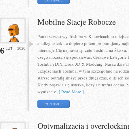
CONTINUE
Mobilne Stacje Robocze
Punkt serwisowy Toshiba w Katowicach to miejsc
analizy usterki, a dopiero potem proponujemy najl
6
2026
LUT
interesuje Cię naprawa sprzętu Toshiba na Śląsku, 
czego możesz się spodziewać. Ciekawe kategorie 
Toshiba i DIY: Druk 3D & Modding. Nasza działal
urządzeniach Toshiba, w tym szczególnie na rodzin
starsze potrafią służyć przez długi czas, o ile ich
Kiedy pojawia się usterka, liczy się trafna ocena
wynikać z
[ Read More ]
CONTINUE
Optymalizacja i overclockin