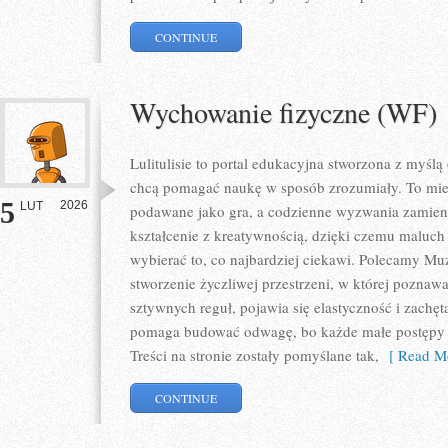
CONTINUE
Wychowanie fizyczne (WF)
Lulitulisie to portal edukacyjna stworzona z myślą
chcą pomagać naukę w sposób zrozumiały. To miej
5
2026
LUT
podawane jako gra, a codzienne wyzwania zamienia
kształcenie z kreatywnością, dzięki czemu maluch
wybierać to, co najbardziej ciekawi. Polecamy Muz
stworzenie życzliwej przestrzeni, w której poznaw
sztywnych reguł, pojawia się elastyczność i zachęta
pomaga budować odwagę, bo każde małe postępy je
Treści na stronie zostały pomyślane tak,
[ Read Mo
CONTINUE