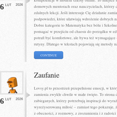
kompetencje w modelu szkoły online. To miejsce s
6
2026
LUT
domowych mentorach oraz nauczycielach, którzy 
zdalnych lekcji. Jeśli interesuje Cię działanie zami
podpowiedzi, które ułatwiają wdrożenie dobrych
Dobre kategorie to Matematyka bez bólu i Szkolne l
pomagać w przejściu od chaosu do porządku w edu
potrafi być komfortowe, ale bywa też wymagające 
rutyny. Dlatego w tekstach pojawiają się metody n
CONTINUE
Zaufanie
Lovsy.pl to przestrzeń przepełnione emocji, w któr
zamienia zwykłe chwile w małe święto. To strona d
6
2026
LUT
zabieganych, którzy potrzebują inspiracji do wyraż
wyreżyserowaną miłość – zamiast tego pokazuje, ż
z obecności, z rozmowy, z zrozumienia i z radości