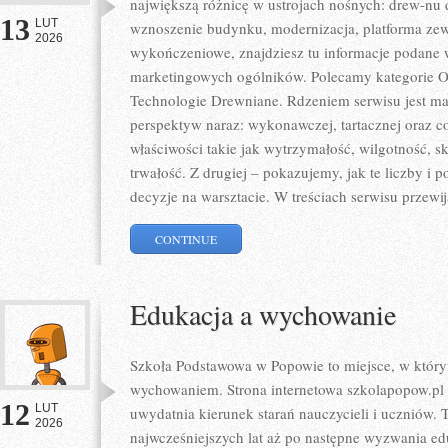
największą różnicę w ustrojach nośnych: drew-nu d
13
LUT
wznoszenie budynku, modernizacja, platforma zewn
2026
wykończeniowe, znajdziesz tu informacje podane 
marketingowych ogólników. Polecamy kategorie 
Technologie Drewniane. Rdzeniem serwisu jest mat
perspektyw naraz: wykonawczej, tartacznej oraz c
właściwości takie jak wytrzymałość, wilgotność, s
trwałość. Z drugiej – pokazujemy, jak te liczby i p
decyzje na warsztacie. W treściach serwisu przewij
CONTINUE
Edukacja a wychowanie
Szkoła Podstawowa w Popowie to miejsce, w który
wychowaniem. Strona internetowa szkolapopow.pl 
12
LUT
uwydatnia kierunek starań nauczycieli i uczniów.
2026
najwcześniejszych lat aż po następne wyzwania 