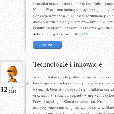
szacunku oraz stawiania sobie celów. Dobre katego
Nauka. W centrum inicjatyw znajduje się młody cz
Edukacja wczesnoszkolna jest tu rozumiana jako 
dlatego ważne staje się mądre prowadzenie w licz
komunikacyjnych. Pierwsze lata to czas, gdy chęć o
dobrze zaprojektowane
[ Read More ]
CONTINUE
Technologie i innowacje
Wikana BioEnergia to platforma stworzona dla osó
bioenergii w sposób praktyczny, ale jednocześnie
12
LUT
o tym, jak biomasa może stać się nośnikiem energi
2026
oraz na co zwracać uwagę, gdy w grę wchodzą kosz
Prawo i regulacje i Klimat i środowisko. Na stroni
energetycznego nie dzieje się wyłącznie w wielkich
surowiec ma sens, jakie rozwiązanie pasuje do potr