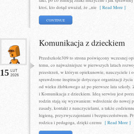
takt, po co istnieją znaki muzyczne i jak sprawnie
ktoś, kto dotąd uważał, że „nie
[ Read More ]
CONTINUE
Komunikacja z dzieckiem
Przedszkole309 to strona poświęcony wczesnej op
temu, co najważniejsze w pierwszych latach rozwoj
15
LUT
przestrzeń, w którym opiekunowie, nauczyciele i o
2026
sprawdzone inspiracje dotyczące organizacji życi
od wieku żłobkowego aż po pierwsze lata szkoły.
i Komunikacja z dzieckiem. Ideą serwisu jest porz
rodzin stają się wyzwaniem: wdrożenie do nowej p
zasady, kontakt z nauczycielami, a także codzienn
higieną, przyzwyczajeniami i bezpieczeństwem. P
rodzica i pedagoga, dzięki czemu
[ Read More ]