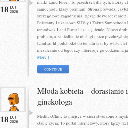
marki Land Rover. To przestrzeń dla tych, którzy c
18
LUT
samochodu klasy premium. Strona prowadzi czyte
2026
szczegółowe zagadnienia, łącząc doświadczenie z 
Polecamy Luksusowe SUV-y i Zakup Samochodu P
terenówek Land Rover liczą się detale. Nawet dro
problem, a zaniedbanie obsługi może przełożyć si
Landworld podchodzi do tematu tak, by właścicie
niezależnie od tego, czy interesuje go codzienna jaz
More ]
CONTINUE
Młoda kobieta – dorastanie 
ginekologa
MediluxClinic to miejsce w sieci stworzone z my
18
LUT
2026
etapie życia. To portal internetowy, który łączy r