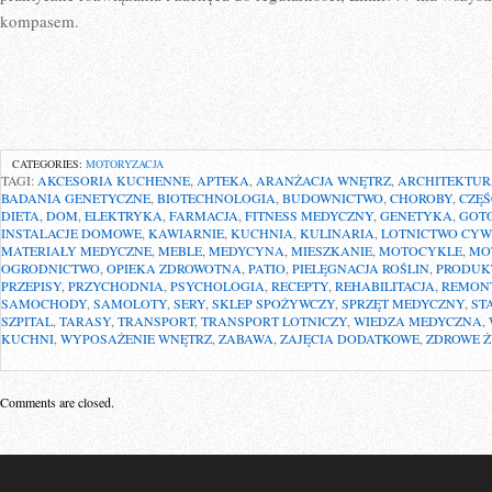
kompasem.
CATEGORIES:
MOTORYZACJA
TAGI:
AKCESORIA KUCHENNE
,
APTEKA
,
ARANŻACJA WNĘTRZ
,
ARCHITEKTU
BADANIA GENETYCZNE
,
BIOTECHNOLOGIA
,
BUDOWNICTWO
,
CHOROBY
,
CZĘ
DIETA
,
DOM
,
ELEKTRYKA
,
FARMACJA
,
FITNESS MEDYCZNY
,
GENETYKA
,
GOT
INSTALACJE DOMOWE
,
KAWIARNIE
,
KUCHNIA
,
KULINARIA
,
LOTNICTWO CYW
MATERIAŁY MEDYCZNE
,
MEBLE
,
MEDYCYNA
,
MIESZKANIE
,
MOTOCYKLE
,
MO
OGRODNICTWO
,
OPIEKA ZDROWOTNA
,
PATIO
,
PIELĘGNACJA ROŚLIN
,
PRODUK
PRZEPISY
,
PRZYCHODNIA
,
PSYCHOLOGIA
,
RECEPTY
,
REHABILITACJA
,
REMON
SAMOCHODY
,
SAMOLOTY
,
SERY
,
SKLEP SPOŻYWCZY
,
SPRZĘT MEDYCZNY
,
ST
SZPITAL
,
TARASY
,
TRANSPORT
,
TRANSPORT LOTNICZY
,
WIEDZA MEDYCZNA
,
KUCHNI
,
WYPOSAŻENIE WNĘTRZ
,
ZABAWA
,
ZAJĘCIA DODATKOWE
,
ZDROWE Ż
Comments are closed.