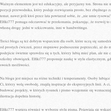
Ważnym elementem jest też edukacyjny, ale przyjazny ton. Strona nie 
pozycji przewodnika, który podaje rozwiązania prosto, bez zbędnego z
temat, nawet jeśli ktoś przez lata powtarzał sobie, że „nie umie rysowa
Elfiki777 pomaga odczarować te przekonania, pokazując, że rozwój to 
własną drogę: jedni w szkicowaniu, inni w handwritingu.
Treści bloga są też dobrym wsparciem dla osób, które uczą się samodzie
od prostych ćwiczeń, przez stopniowe podnoszenie poprzeczki, aż do 
podejście świetnie sprawdza się u tych, którzy lubią mieć plan, ale nie
szkolny obowiązek. Elfiki777 proponuje naukę w stylu elastycznym, 
swoich możliwości.
Na blogu jest miejsce na różne techniki i temperamenty. Osoby lubiące 
Ci, którzy wolą swobodę, znajdą inspiracje do ekspresyjnych linii. A ci
budować projekty, w których rysunek i pismo wzajemnie się wzmacniają:
ilustracja dopełnia historię.
Elfiki777 wspiera również w wyborze stylu pisma. Pojawiają się wskaz