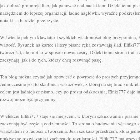
jak dobrać proporcje liter, jak panować nad naciskiem. Dzięki temu pi
narzędziem do lepszej organizacji: ładne nagłówki, wyraźne podkreślenia
notatki są bardziej przejrzyste.
W świecie pełnym klawiatur i szybkich wiadomości blog przypomina, 
wartość. Rysunek na kartce i litery pisane ręką zostawiają ślad. Elfiki7
twórczości, ale robi to w sposób nowoczesny. Dzięki temu strona trafia
zaczynają, jak i do tych, którzy chcą rozwinąć pasję.
Ten blog można czytać jak opowieść o powrocie do prostych przyjemnośc
Jednocześnie jest to skarbnica wskazówek, z której da się brać konkret
celem jest ładniejsze pismo, czy po prostu odskocznia, Elfiki777 daje i
rozwój może być przyjemny.
W efekcie Elfiki777 staje się miejscem, w którym szkicowanie i pisanie 
zaczynają być częścią codzienności. To strona o budowaniu własnego st
warsztatem i o radości z tworzenia. Jeśli szukasz przestrzeni, która j
praktyczne rozwiązania i zachęca do regularności, Elfiki777 ma wszys