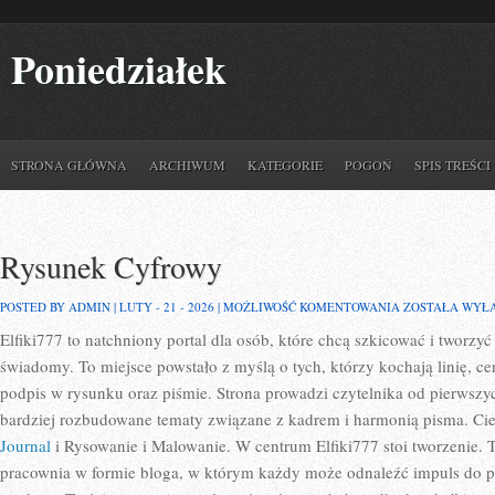
Poniedziałek
STRONA GŁÓWNA
ARCHIWUM
KATEGORIE
POGOŃ
SPIS TREŚCI
Rysunek Cyfrowy
RYSUNEK
POSTED BY ADMIN | LUTY - 21 - 2026 |
MOŻLIWOŚĆ KOMENTOWANIA
ZOSTAŁA WYŁ
CYFROWY
Elfiki777 to natchniony portal dla osób, które chcą szkicować i tworz
świadomy. To miejsce powstało z myślą o tych, którzy kochają linię, c
podpis w rysunku oraz piśmie. Strona prowadzi czytelnika od pierwszyc
bardziej rozbudowane tematy związane z kadrem i harmonią pisma. Ci
Journal
i Rysowanie i Malowanie. W centrum Elfiki777 stoi tworzenie. To 
pracownia w formie bloga, w którym każdy może odnaleźć impuls do p