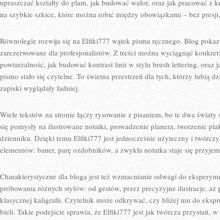
upraszczać kształty do plam, jak budować walor, oraz jak pracować z k
na szybkie szkice, które można robić między obowiązkami – bez presji
Równolegle rozwija się na Elfiki777 wątek pisma ręcznego. Blog pokazu
zarezerwowane dla profesjonalistów. Z treści można wyciągnąć konkret: 
powtarzalność, jak budować kontrast linii w stylu brush lettering, ora
pismo stało się czytelne. To świetna przestrzeń dla tych, którzy lubią dz
zapiski wyglądały ładniej.
Wiele tekstów na stronie łączy rysowanie z pisaniem, bo te dwa światy ś
się pomysły na ilustrowane notatki, prowadzenie planera, tworzenie pl
dzienniku. Dzięki temu Elfiki777 jest jednocześnie użyteczny i twórczy
elementów: baner, parę ozdobników, a zwykła notatka staje się przyje
Charakterystyczne dla bloga jest też wzmacnianie odwagi do eksperym
próbowania różnych stylów: od gestów, przez precyzyjne ilustracje, aż
klasycznej kaligrafii. Czytelnik może odkrywać, czy bliżej mu do ekspres
bieli. Takie podejście sprawia, że Elfiki777 jest jak twórcza przystań, 