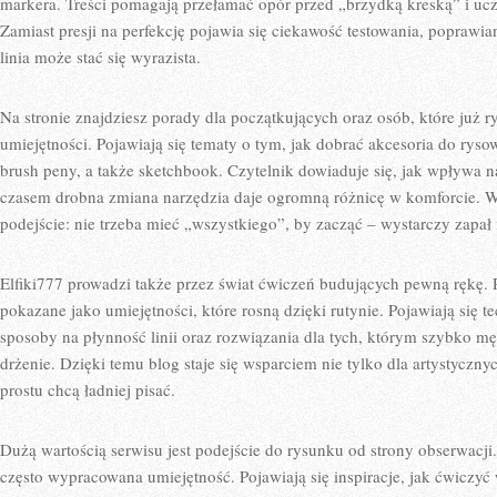
markera. Treści pomagają przełamać opór przed „brzydką kreską” i ucz
Zamiast presji na perfekcję pojawia się ciekawość testowania, poprawia
linia może stać się wyrazista.
Na stronie znajdziesz porady dla początkujących oraz osób, które już r
umiejętności. Pojawiają się tematy o tym, jak dobrać akcesoria do rysow
brush peny, a także sketchbook. Czytelnik dowiaduje się, jak wpływa n
czasem drobna zmiana narzędzia daje ogromną różnicę w komforcie. W 
podejście: nie trzeba mieć „wszystkiego”, by zacząć – wystarczy zapał
Elfiki777 prowadzi także przez świat ćwiczeń budujących pewną rękę. 
pokazane jako umiejętności, które rosną dzięki rutynie. Pojawiają się te
sposoby na płynność linii oraz rozwiązania dla tych, którym szybko męc
drżenie. Dzięki temu blog staje się wsparciem nie tylko dla artystycznyc
prostu chcą ładniej pisać.
Dużą wartością serwisu jest podejście do rysunku od strony obserwacji.
często wypracowana umiejętność. Pojawiają się inspiracje, jak ćwiczyć