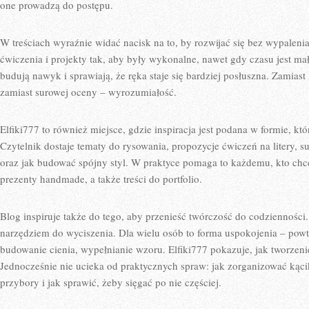
one prowadzą do postępu.
W treściach wyraźnie widać nacisk na to, by rozwijać się bez wypalen
ćwiczenia i projekty tak, aby były wykonalne, nawet gdy czasu jest mał
budują nawyk i sprawiają, że ręka staje się bardziej posłuszna. Zamiast
zamiast surowej oceny – wyrozumiałość.
Elfiki777 to również miejsce, gdzie inspiracja jest podana w formie, kt
Czytelnik dostaje tematy do rysowania, propozycje ćwiczeń na litery, su
oraz jak budować spójny styl. W praktyce pomaga to każdemu, kto chce 
prezenty handmade, a także treści do portfolio.
Blog inspiruje także do tego, aby przenieść twórczość do codzienności.
narzędziem do wyciszenia. Dla wielu osób to forma uspokojenia – powtarz
budowanie cienia, wypełnianie wzoru. Elfiki777 pokazuje, jak tworzeni
Jednocześnie nie ucieka od praktycznych spraw: jak zorganizować kąc
przybory i jak sprawić, żeby sięgać po nie częściej.