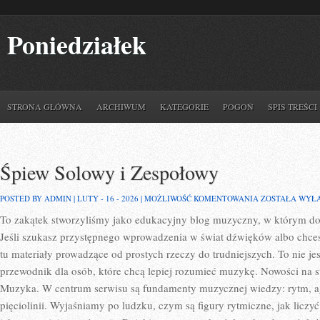
Poniedziałek
STRONA GŁÓWNA
ARCHIWUM
KATEGORIE
POGOŃ
SPIS TREŚCI
Śpiew Solowy i Zespołowy
ŚPIEW
POSTED BY ADMIN | LUTY - 16 - 2026 |
MOŻLIWOŚĆ KOMENTOWANIA
ZOSTAŁA WYŁ
SOLOWY
To zakątek stworzyliśmy jako edukacyjny blog muzyczny, w którym doś
I
ZESPOŁOWY
Jeśli szukasz przystępnego wprowadzenia w świat dźwięków albo chce
tu materiały prowadzące od prostych rzeczy do trudniejszych. To nie j
przewodnik dla osób, które chcą lepiej rozumieć muzykę. Nowości na s
Muzyka. W centrum serwisu są fundamenty muzycznej wiedzy: rytm, ag
pięciolinii. Wyjaśniamy po ludzku, czym są figury rytmiczne, jak liczyć 