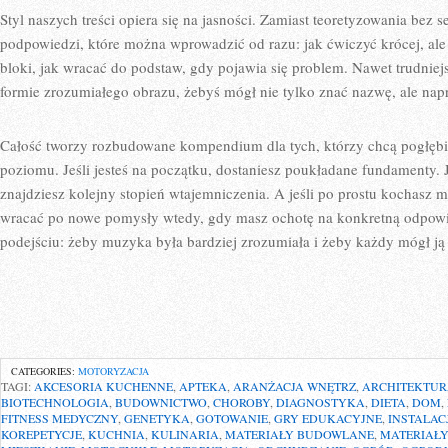
Styl naszych treści opiera się na jasności. Zamiast teoretyzowania bez 
podpowiedzi, które można wprowadzić od razu: jak ćwiczyć krócej, ale l
bloki, jak wracać do podstaw, gdy pojawia się problem. Nawet trudni
formie zrozumiałego obrazu, żebyś mógł nie tylko znać nazwę, ale n
Całość tworzy rozbudowane kompendium dla tych, którzy chcą pogłębia
poziomu. Jeśli jesteś na początku, dostaniesz poukładane fundamenty. 
znajdziesz kolejny stopień wtajemniczenia. A jeśli po prostu kochasz m
wracać po nowe pomysły wtedy, gdy masz ochotę na konkretną odpowi
podejściu: żeby muzyka była bardziej zrozumiała i żeby każdy mógł j
CATEGORIES:
MOTORYZACJA
TAGI:
AKCESORIA KUCHENNE
,
APTEKA
,
ARANŻACJA WNĘTRZ
,
ARCHITEKTU
BIOTECHNOLOGIA
,
BUDOWNICTWO
,
CHOROBY
,
DIAGNOSTYKA
,
DIETA
,
DOM
,
FITNESS MEDYCZNY
,
GENETYKA
,
GOTOWANIE
,
GRY EDUKACYJNE
,
INSTALA
KOREPETYCJE
,
KUCHNIA
,
KULINARIA
,
MATERIAŁY BUDOWLANE
,
MATERIAŁ