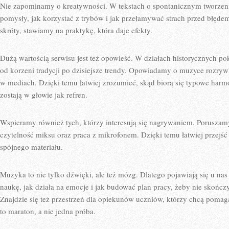
Nie zapominamy o kreatywności. W tekstach o spontanicznym tworze
pomysły, jak korzystać z trybów i jak przełamywać strach przed błęd
skróty, stawiamy na praktykę, która daje efekty.
Dużą wartością serwisu jest też opowieść. W działach historycznych po
od korzeni tradycji po dzisiejsze trendy. Opowiadamy o muzyce rozryw
w mediach. Dzięki temu łatwiej zrozumieć, skąd biorą się typowe harmo
zostają w głowie jak refren.
Wspieramy również tych, którzy interesują się nagrywaniem. Poruszam
czytelność miksu oraz praca z mikrofonem. Dzięki temu łatwiej przej
spójnego materiału.
Muzyka to nie tylko dźwięki, ale też mózg. Dlatego pojawiają się u na
naukę, jak działa na emocje i jak budować plan pracy, żeby nie skończy
Znajdzie się też przestrzeń dla opiekunów uczniów, którzy chcą pomag
to maraton, a nie jedna próba.