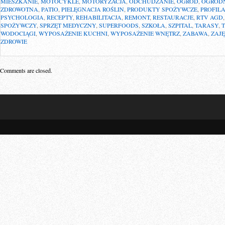
MIESZKANIE
,
MOTOCYKLE
,
MOTORYZACJA
,
ODCHUDZANIE
,
OGRÓD
,
OGROD
ZDROWOTNA
,
PATIO
,
PIELĘGNACJA ROŚLIN
,
PRODUKTY SPOŻYWCZE
,
PROFIL
PSYCHOLOGIA
,
RECEPTY
,
REHABILITACJA
,
REMONT
,
RESTAURACJE
,
RTV AGD
SPOŻYWCZY
,
SPRZĘT MEDYCZNY
,
SUPERFOODS
,
SZKOŁA
,
SZPITAL
,
TARASY
,
WODOCIĄGI
,
WYPOSAŻENIE KUCHNI
,
WYPOSAŻENIE WNĘTRZ
,
ZABAWA
,
ZAJ
ZDROWIE
Comments are closed.