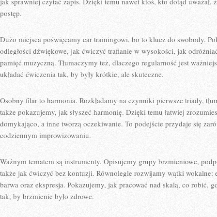
jak sprawniej czytać zapis. Dzięki temu nawet ktoś, kto dotąd uważał,
postęp.
Dużo miejsca poświęcamy ear trainingowi, bo to klucz do swobody. P
odległości dźwiękowe, jak ćwiczyć trafianie w wysokości, jak odróżni
pamięć muzyczną. Tłumaczymy też, dlaczego regularność jest ważniejsz
układać ćwiczenia tak, by były krótkie, ale skuteczne.
Osobny filar to harmonia. Rozkładamy na czynniki pierwsze triady, tłu
także pokazujemy, jak słyszeć harmonię. Dzięki temu łatwiej zrozumi
domykająco, a inne tworzą oczekiwanie. To podejście przydaje się zar
codziennym improwizowaniu.
Ważnym tematem są instrumenty. Opisujemy grupy brzmieniowe, podpo
także jak ćwiczyć bez kontuzji. Równolegle rozwijamy wątki wokalne:
barwa oraz ekspresja. Pokazujemy, jak pracować nad skalą, co robić, g
tak, by brzmienie było zdrowe.