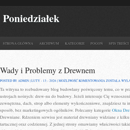
Poniedziałek
STRONA GŁÓWNA
ARCHIWUM
KATEGORIE
POGOŃ
SPIS TREŚCI
Wady i Problemy z Drewnem
WADY
POSTED BY ADMIN | LUTY - 13 - 2026 |
MOŻLIWOŚĆ KOMENTOWANIA
ZOSTAŁA WYŁ
I
Ta witryna to rozbudowany blog budowlany poświęcony temu, co w pra
PROBLEMY
Z
ustrojach nośnych: drew-nu do budowy. Jeżeli interesuje Cię wznoszen
DREWNEM
zewnętrzna, dach, strop albo elementy wykończeniowe, znajdziesz tu 
sposób, bez marketingowych ogólników. Polecamy kategorie
Okna Dre
Drewniane. Rdzeniem serwisu jest materiał drewniany widziane z kilk
tartacznej oraz codziennej. Z jednej strony omawiamy właściwości taki