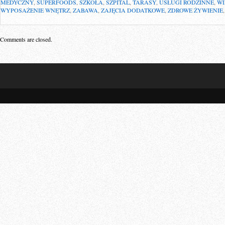
MEDYCZNY
,
SUPERFOODS
,
SZKOŁA
,
SZPITAL
,
TARASY
,
USŁUGI RODZINNE
,
WI
WYPOSAŻENIE WNĘTRZ
,
ZABAWA
,
ZAJĘCIA DODATKOWE
,
ZDROWE ŻYWIENIE
Comments are closed.