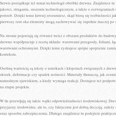
Serwis porządkuje też temat technologii obróbki drewna. Znajdziesz tu 
jakości, struganiu, suszeniu technologicznym, a także o rozwiązaniach 
potrzeb. Dzięki temu łatwiej zrozumiesz, skąd biorą się rozbieżności 
pierwszy rzut oka elementy mogą zachowywać się zupełnie inaczej po 
Na stronie pojawiają się również treści z obszaru produktów do budowy
drewno współpracuje z resztą układu: warstwami przegrody, foliami, ł
warstwami ochronnymi. Dzięki temu zyskujesz spójne spojrzenie zami
kontekstu.
Osobną wartością są teksty o usterkach i kłopotach związanych z drew
skrzek, deformacje czy spadek nośności. Materiały tłumaczą, jak oceni
naturalnym zjawiskiem, a kiedy wymaga reakcji. Dostajesz też podpowie
na etapie projektu.
W tle przewijają się także wątki odpowiedzialności środowiskowej. Dr
przyjazny środowisku, ale to, czy faktycznie jest dobrą decyzją, zale
oraz sposobu zabezpieczenia. Dlatego znajdziesz tu podejście praktycz