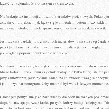
łączyć funkcjonalność z dłuższym cyklem życia.
Nie brakuje też inspiracji z obszaru kierunków projektowych. Pokazuj
aktualnych projektach, jak łączy się je z metalem, betonem czy szkłem.
na dawne metody, bo wiele sprawdzonych technik wciąż działa – o ile r
Jeśli szukasz bardziej fotograficznych materiałów, trafisz na część gal
przykłady konstrukcji dachowych i innych realizacji. Taki przegląd po
jak wygląda poprawne wykonanie w praktyce.
Na stronie przewija się też wątek propozycji związanych z drewnem – co
blisko tartaku. Dzięki temu czytelnik dostaje nie tylko teorię, ale też 
przy zamówieniu, jakie pytania zadać, na co zwrócić uwagę w specyfik
i jak ułożyć harmonogram, żeby materiał był we właściwym momencie.
Całość jest pomyślana jako baza wiedzy dla osób na różnych poziomac
dopiero stawiają pierwsze kroki, po tych, którzy budują kolejny raz. Dl
mają formę logicznych kroków: co sprawdzić przed zakupem, jak ocenić