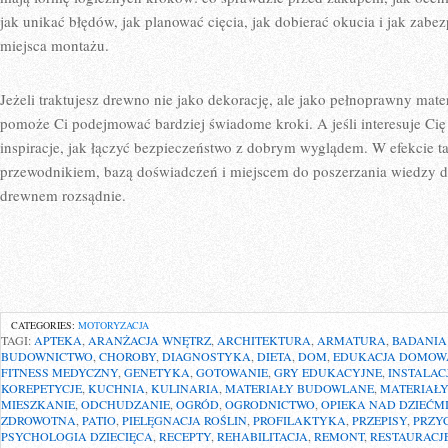
jak unikać błędów, jak planować cięcia, jak dobierać okucia i jak zab
miejsca montażu.
Jeżeli traktujesz drewno nie jako dekorację, ale jako pełnoprawny mater
pomoże Ci podejmować bardziej świadome kroki. A jeśli interesuje Cię t
inspiracje, jak łączyć bezpieczeństwo z dobrym wyglądem. W efekcie ta 
przewodnikiem, bazą doświadczeń i miejscem do poszerzania wiedzy d
drewnem rozsądnie.
CATEGORIES:
MOTORYZACJA
TAGI:
APTEKA
,
ARANŻACJA WNĘTRZ
,
ARCHITEKTURA
,
ARMATURA
,
BADANIA
BUDOWNICTWO
,
CHOROBY
,
DIAGNOSTYKA
,
DIETA
,
DOM
,
EDUKACJA DOMOW
FITNESS MEDYCZNY
,
GENETYKA
,
GOTOWANIE
,
GRY EDUKACYJNE
,
INSTALA
KOREPETYCJE
,
KUCHNIA
,
KULINARIA
,
MATERIAŁY BUDOWLANE
,
MATERIAŁ
MIESZKANIE
,
ODCHUDZANIE
,
OGRÓD
,
OGRODNICTWO
,
OPIEKA NAD DZIEĆM
ZDROWOTNA
,
PATIO
,
PIELĘGNACJA ROŚLIN
,
PROFILAKTYKA
,
PRZEPISY
,
PRZY
PSYCHOLOGIA DZIECIĘCA
,
RECEPTY
,
REHABILITACJA
,
REMONT
,
RESTAURACJ