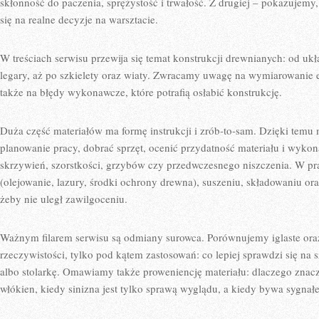
skłonność do paczenia, sprężystość i trwałość. Z drugiej – pokazujemy, 
się na realne decyzje na warsztacie.
W treściach serwisu przewija się temat konstrukcji drewnianych: od uk
legary, aż po szkielety oraz wiaty. Zwracamy uwagę na wymiarowanie el
także na błędy wykonawcze, które potrafią osłabić konstrukcję.
Duża część materiałów ma formę instrukcji i zrób-to-sam. Dzięki temu
planowanie pracy, dobrać sprzęt, ocenić przydatność materiału i wyko
skrzywień, szorstkości, grzybów czy przedwczesnego niszczenia. W pr
(olejowanie, lazury, środki ochrony drewna), suszeniu, składowaniu ora
żeby nie uległ zawilgoceniu.
Ważnym filarem serwisu są odmiany surowca. Porównujemy iglaste ora
rzeczywistości, tylko pod kątem zastosowań: co lepiej sprawdzi się na sz
albo stolarkę. Omawiamy także proweniencję materiału: dlaczego znacz
włókien, kiedy sinizna jest tylko sprawą wyglądu, a kiedy bywa sygnał