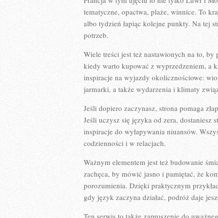
Francja w tym ujęciu to nie tylko Luwr i M
tematyczne, opactwa, plaże, winnice. To kr
albo tydzień łapiąc kolejne punkty. Na tej 
potrzeb.
Wiele treści jest też nastawionych na to, by
kiedy warto kupować z wyprzedzeniem, a kie
inspiracje na wyjazdy okolicznościowe: wio
jarmarki, a także wydarzenia i klimaty zwią
Jeśli dopiero zaczynasz, strona pomaga złap
Jeśli uczysz się języka od zera, dostaniesz 
inspiracje do wyłapywania niuansów. Wszys
codzienności i w relacjach.
Ważnym elementem jest też budowanie śmiał
zachęca, by mówić jasno i pamiętać, że kom
porozumienia. Dzięki praktycznym przykład
gdy język zaczyna działać, podróż daje jesz
Ten serwis to także zaproszenie do uważne