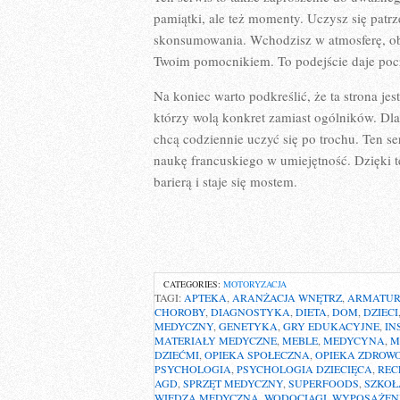
pamiątki, ale też momenty. Uczysz się patrze
skonsumowania. Wchodzisz w atmosferę, obse
Twoim pomocnikiem. To podejście daje poczu
Na koniec warto podkreślić, że ta strona jes
którzy wolą konkret zamiast ogólników. Dla 
chcą codziennie uczyć się po trochu. Ten s
naukę francuskiego w umiejętność. Dzięki t
barierą i staje się mostem.
CATEGORIES:
MOTORYZACJA
TAGI:
APTEKA
,
ARANŻACJA WNĘTRZ
,
ARMATU
CHOROBY
,
DIAGNOSTYKA
,
DIETA
,
DOM
,
DZIECI
MEDYCZNY
,
GENETYKA
,
GRY EDUKACYJNE
,
IN
MATERIAŁY MEDYCZNE
,
MEBLE
,
MEDYCYNA
,
M
DZIEĆMI
,
OPIEKA SPOŁECZNA
,
OPIEKA ZDROW
PSYCHOLOGIA
,
PSYCHOLOGIA DZIECIĘCA
,
REC
AGD
,
SPRZĘT MEDYCZNY
,
SUPERFOODS
,
SZKOŁ
WIEDZA MEDYCZNA
,
WODOCIĄGI
,
WYPOSAŻEN