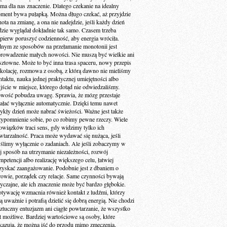
 ma dla nas znaczenie. Dlatego czekanie na idealny
ment bywa pułapką. Można długo czekać, aż przyjdzie
ota na zmianę, a ona nie nadejdzie, jeśli każdy dzień
dzie wyglądał dokładnie tak samo. Czasem trzeba
jpierw poruszyć codzienność, aby energia wróciła.
dnym ze sposobów na przełamanie monotonii jest
rowadzenie małych nowości. Nie muszą być wielkie ani
sztowne. Może to być inna trasa spaceru, nowy przepis
 kolację, rozmowa z osobą, z którą dawno nie mieliśmy
ntaktu, nauka jednej praktycznej umiejętności albo
jście w miejsce, którego dotąd nie odwiedzaliśmy.
wość pobudza uwagę. Sprawia, że mózg przestaje
iałać wyłącznie automatycznie. Dzięki temu nawet
ykły dzień może nabrać świeżości. Ważne jest także
zypomnienie sobie, po co robimy pewne rzeczy. Wiele
owiązków traci sens, gdy widzimy tylko ich
wtarzalność. Praca może wydawać się nużąca, jeśli
ślimy wyłącznie o zadaniach. Ale jeśli zobaczymy w
ej sposób na utrzymanie niezależności, rozwój
petencji albo realizację większego celu, łatwiej
zyskać zaangażowanie. Podobnie jest z dbaniem o
rowie, porządek czy relacje. Same czynności bywają
yczajne, ale ich znaczenie może być bardzo głębokie.
tywację wzmacnia również kontakt z ludźmi, którzy
ą uważnie i potrafią dzielić się dobrą energią. Nie chodzi
sztuczny entuzjazm ani ciągłe powtarzanie, że wszystko
st możliwe. Bardziej wartościowe są osoby, które
kazują, że można iść do przodu mimo zmęczenia,