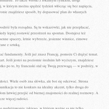
ontmartre. To także wioski z lokalnym rynkiem, drogi
aj, w którym można spędzić tydzień włócząc się bez napięcia,
stronie znajdziesz sposób, by dopasować plan do własnych
 podróż była rozsądna. Są tu wskazówki, jak nie przepłacać,
dy lepiej zostawić przestrzeń na spontan. Dostajesz też
senne spacery, letnie wybrzeże, jesienne winnice, zimowe
zane z sztuką.
ać fundamenty. Jeśli już znasz Francję, pomoże Ci drążyć temat.
start. Jeśli jesteś na poziomie średnim lub wyższym, znajdziesz
tko po to, by francuski stał się Twoją przewagą — w podróży, w
ości. Wiele osób zna słówka, ale boi się odezwać. Strona
unikacja to nie konkurs na idealny akcent, tylko droga do
om łatwiej przejść od biernej znajomości do realnej rozmowy. A
cze więcej radości.
go podróżowania: takiego, w którym ważne są nie tylko