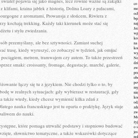
 świateł pojawia się jako magnes, lecz równie ważne są zakątki
co
 klifami, kraina jabłek z historią, Dolina Loary z pałacami,
mo
och
Bourgogne z aromatami, Prowansja z słońcem, Riwiera z
bę
zy kochają trekking. Każdy taki kierunek może stać się
na
Je
żetu i stylu zwiedzania.
wp
ko
osób przemyślany, ale bez sztywności. Zamiast suchej
na
ko
wać trasę, kiedy wyruszyć, co zobaczyć w tydzień, jak omijać
wy
się pociągiem, metrem, tramwajem czy autem. To także przestrzeń
No
dz
przez smaki: croissanty, fromage, degustacje, marché, galerie,
zw
pr
ob
po
óżowanie łączy się tu z językiem. Nie chodzi tylko o to, by
my
odę w realnych sytuacjach: gdy wybierasz w restauracji, gdy
ni
kom
 a także wtedy, kiedy chcesz wymienić kilka zdań z
od
atego nauka francuskiego jest tu oparta o praktykę. Język staje
zd
zw
 paliwem do nauki.
Mo
żyj
rzystępne, które pomaga utrwalić podstawy i stopniowo budować
o 
je
a wzięte, słownictwo tematyczne, a także wskazówki dotyczące
po