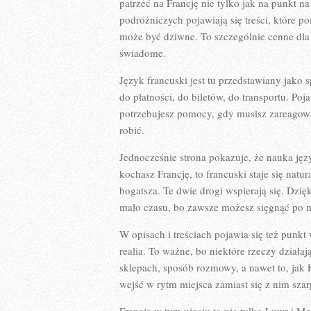
patrzeć na Francję nie tylko jak na punkt n
podróżniczych pojawiają się treści, które p
może być dziwne. To szczególnie cenne dla 
świadome.
Język francuski jest tu przedstawiany jako 
do płatności, do biletów, do transportu. Poj
potrzebujesz pomocy, gdy musisz zareagować.
robić.
Jednocześnie strona pokazuje, że nauka języ
kochasz Francję, to francuski staje się natur
bogatsza. Te dwie drogi wspierają się. Dzi
mało czasu, bo zawsze możesz sięgnąć po m
W opisach i treściach pojawia się też punk
realia. To ważne, bo niektóre rzeczy działa
sklepach, sposób rozmowy, a nawet to, jak 
wejść w rytm miejsca zamiast się z nim szar