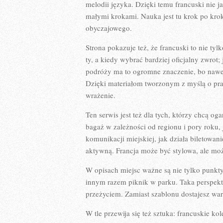
melodii języka. Dzięki temu francuski nie j
małymi krokami. Nauka jest tu krok po krok
obyczajowego.
Strona pokazuje też, że francuski to nie tyl
ty, a kiedy wybrać bardziej oficjalny zwrot
podróży ma to ogromne znaczenie, bo nawet 
Dzięki materiałom tworzonym z myślą o prak
wrażenie.
Ten serwis jest też dla tych, którzy chcą 
bagaż w zależności od regionu i pory roku,
komunikacji miejskiej, jak działa biletowani
aktywną. Francja może być stylowa, ale moż
W opisach miejsc ważne są nie tylko punkt
innym razem piknik w parku. Taka perspekty
przeżyciem. Zamiast szablonu dostajesz wa
W tle przewija się też sztuka: francuskie ko