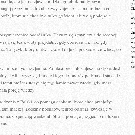
a mapie, ale jak na zjawisko. Dlatego obok rad typowo
po
omagają zrozumieć lokalne zwyczaje: co jest naturalne, a co
Ci
ig
osób, które nie chcą być tylko gościem, ale wolą podejście
wy
wi
O 
ch
sprzymierzeniec podróżnika. Uczysz się słownictwa do recepcji,
tr
awiają się też zwroty przydatne, gdy coś idzie nie tak: gdy
wy
by
 To język, który ułatwia życie i daje Ci poczucie, że wiesz, co
po
ro
do
si
ka może być przyjemna. Zamiast presji dostajesz praktykę. Jeśli
alny. Jeśli uczysz się francuskiego, to podróż po Francji staje się
ęki temu możesz uczyć się regularnie nawet wtedy, gdy masz
ałą porcję wiedzy.
t widzenia z Polski, co pomaga osobom, które chcą przełożyć
ją tam inaczej: godziny posiłków, tempo obsługi, zwyczaje w
Francuzi spędzają weekend. Strona pomaga przyjąć to na luzie i
pać.