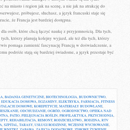
ć na miasto i region jak na scenę, a nie jak na atrakcję do
rwujesz, próbujesz, słuchasz, a język francuski staje się
cie, że Francja jest bardziej dostępna.
t dla osób, które chcą łączyć naukę z przyjemnością. Dla tych,
tych, którzy planują kolejny wyjazd, ale też dla tych, którzy
erwis pomaga zamienić fascynację Francją w doświadczenie, a
emu podróże stają się bardziej świadome, a język przestaje być
RA
,
BADANIA GENETYCZNE
,
BIOTECHNOLOGIA
,
BUDOWNICTWO
,
,
EDUKACJA DOMOWA
,
EGZAMINY
,
ELEKTRYKA
,
FARMACJA
,
FITNESS
STALACJE DOMOWE
,
KOREPETYCJE
,
MATERIAŁY BUDOWLANE
,
IESZKANIE
,
ODCHUDZANIE
,
OGRÓD
,
OGRODNICTWO
,
OPIEKA NAD
OTNA
,
PATIO
,
PIELĘGNACJA ROŚLIN
,
PROFILAKTYKA
,
PRZYCHODNIA
,
EPTY
,
REHABILITACJA
,
REMONT
,
RODZICIELSTWO.
,
RODZINA
,
RTV
A
,
SZPITAL
,
TARASY
,
USŁUGI RODZINNE
,
WCZESNE WYCHOWANIE
,
IE WNĘTRZ
,
ZABAWA
,
ZAJĘCIA DODATKOWE
,
ZDROWE ŻYWIENIE
,