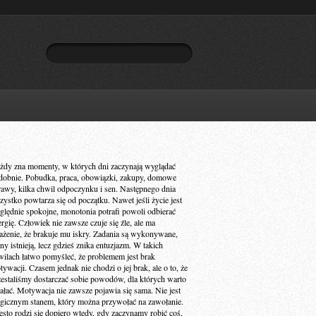
żdy zna momenty, w których dni zaczynają wyglądać
dobnie. Pobudka, praca, obowiązki, zakupy, domowe
rawy, kilka chwil odpoczynku i sen. Następnego dnia
zystko powtarza się od początku. Nawet jeśli życie jest
ględnie spokojne, monotonia potrafi powoli odbierać
ergię. Człowiek nie zawsze czuje się źle, ale ma
ażenie, że brakuje mu iskry. Zadania są wykonywane,
ny istnieją, lecz gdzieś znika entuzjazm. W takich
wilach łatwo pomyśleć, że problemem jest brak
ywacji. Czasem jednak nie chodzi o jej brak, ale o to, że
zestaliśmy dostarczać sobie powodów, dla których warto
iałać. Motywacja nie zawsze pojawia się sama. Nie jest
gicznym stanem, który można przywołać na zawołanie.
ęsto rodzi się dopiero wtedy, gdy zaczynamy robić coś,