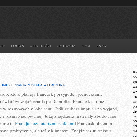
RIE
POGOŃ
SPIS TREŚCI
SYTUACJA
TAGI
ZNICZ
Ka
po
sp
FRANCJA
 KOMENTOWANIA
ZOSTAŁA WYŁĄCZONA
ws
wz
 osób, które planują francuską przygodę i jednocześnie
en
h światów: wojażowania po Republice Francuskiej oraz
wr
pla
ę w rozmowach z lokalsami. Jeśli szukasz impulsu na wyjazd,
ch
ć i rozmawiać pewniej, tutaj znajdziesz materiały zbudowane
mot
pr
gorie to
Francja poza utartym szlakiem
i Francuski dzień po
dz
sana praktycznie, ale też z klimatem. Znajdziesz tu opisy z
ma
Cz