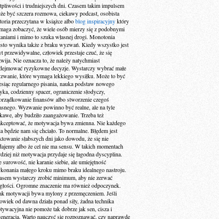
tpliwości i trudniejszych dni. Czasem takim impulsem
że być szczera rozmowa, ciekawy podcast, osobista
storia przeczytana w książce albo
blog inspiracyjny
który
maga zobaczyć, że wiele osób mierzy się z podobnymi
taniami i mimo to szuka własnej drogi. Monotonia
ęsto wynika także z braku wyzwań. Kiedy wszystko jest
yt przewidywalne, człowiek przestaje czuć, że się
zwija. Nie oznacza to, że należy natychmiast
dejmować ryzykowne decyzje. Wystarczy wybrać małe
zwanie, które wymaga lekkiego wysiłku. Może to być
esiąc regularnego pisania, nauka podstaw nowego
zyka, codzienny spacer, ograniczenie słodyczy,
orządkowanie finansów albo stworzenie czegoś
asnego. Wyzwanie powinno być realne, ale na tyle
ekawe, aby budziło zaangażowanie. Trzeba też
akceptować, że motywacja bywa zmienna. Nie każdego
ia będzie nam się chciało. To normalne. Błędem jest
aktowanie słabszych dni jako dowodu, że się nie
dajemy albo że cel nie ma sensu. W takich momentach
rdziej niż motywacja przydaje się łagodna dyscyplina.
e surowość, nie karanie siebie, ale umiejętność
konania małego kroku mimo braku idealnego nastroju.
asem wystarczy zrobić minimum, aby nie zerwać
ągłości. Ogromne znaczenie ma również odpoczynek.
ak motywacji bywa mylony z przemęczeniem. Jeśli
łowiek od dawna działa ponad siły, żadna technika
tywacyjna nie pomoże tak dobrze jak sen, cisza i
generacja. Warto nauczyć się rozpoznawać, czy naprawdę