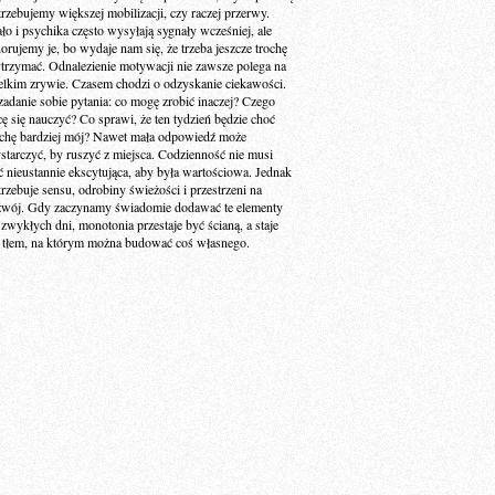
trzebujemy większej mobilizacji, czy raczej przerwy.
ało i psychika często wysyłają sygnały wcześniej, ale
norujemy je, bo wydaje nam się, że trzeba jeszcze trochę
trzymać. Odnalezienie motywacji nie zawsze polega na
elkim zrywie. Czasem chodzi o odzyskanie ciekawości.
zadanie sobie pytania: co mogę zrobić inaczej? Czego
cę się nauczyć? Co sprawi, że ten tydzień będzie choć
ochę bardziej mój? Nawet mała odpowiedź może
starczyć, by ruszyć z miejsca. Codzienność nie musi
ć nieustannie ekscytująca, aby była wartościowa. Jednak
trzebuje sensu, odrobiny świeżości i przestrzeni na
zwój. Gdy zaczynamy świadomie dodawać te elementy
 zwykłych dni, monotonia przestaje być ścianą, a staje
ę tłem, na którym można budować coś własnego.