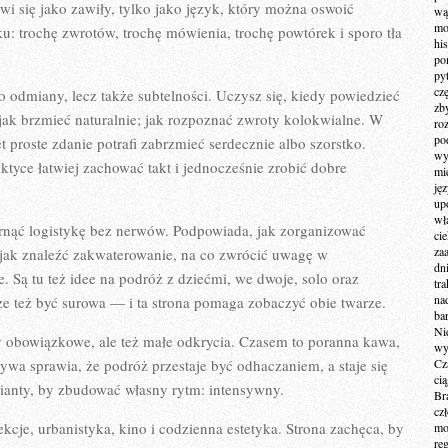
awi się jako zawiły, tylko jako język, który można oswoić
wą
mo
u: trochę zwrotów, trochę mówienia, trochę powtórek i sporo tła
hi
po
py
cz
ko odmiany, lecz także subtelności. Uczysz się, kiedy powiedzieć
zb
; jak brzmieć naturalnie; jak rozpoznać zwroty kolokwialne. W
ro
po
proste zdanie potrafi zabrzmieć serdecznie albo szorstko.
wy
tyce łatwiej zachować takt i jednocześnie zrobić dobre
mi
ję
up
wł
ogarnąć logistykę bez nerwów. Podpowiada, jak zorganizować
ci
za
 jak znaleźć zakwaterowanie, na co zwrócić uwagę w
dn
e. Są tu też idee na podróż z dziećmi, we dwoje, solo oraz
tr
na
e też być surowa — i ta strona pomaga zobaczyć obie twarze.
ba
Ni
y obowiązkowe, ale też małe odkrycia. Czasem to poranna kawa,
wy
wa sprawia, że podróż przestaje być odhaczaniem, a staje się
Cz
ci
rianty, by zbudować własny rytm: intensywny.
Br
cz
lekcje, urbanistyka, kino i codzienna estetyka. Strona zachęca, by
mo
re