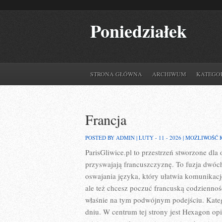
Poniedziałek
STRONA GŁÓWNA
ARCHIWUM
KATEGO
Francja
POSTED BY ADMIN | LUTY - 11 - 2026 |
MOŻLIWOŚĆ
ParisGliwice.pl to przestrzeń stworzone dla
przyswajają francuszczyznę. To fuzja dwóc
oswajania języka, który ułatwia komunikacj
ale też chcesz poczuć francuską codziennoś
właśnie na tym podwójnym podejściu. Kate
dniu. W centrum tej strony jest Hexagon opi