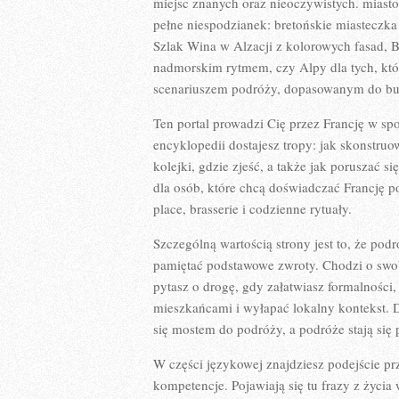
miejsc znanych oraz nieoczywistych. miasto
pełne niespodzianek: bretońskie miasteczka z
Szlak Wina w Alzacji z kolorowych fasad, 
nadmorskim rytmem, czy Alpy dla tych, któr
scenariuszem podróży, dopasowanym do bud
Ten portal prowadzi Cię przez Francję w sp
encyklopedii dostajesz tropy: jak skonstruo
kolejki, gdzie zjeść, a także jak poruszać 
dla osób, które chcą doświadczać Francję po
place, brasserie i codzienne rytuały.
Szczególną wartością strony jest to, że podr
pamiętać podstawowe zwroty. Chodzi o swob
pytasz o drogę, gdy załatwiasz formalności,
mieszkańcami i wyłapać lokalny kontekst. Dl
się mostem do podróży, a podróże stają się
W części językowej znajdziesz podejście p
kompetencje. Pojawiają się tu frazy z życi