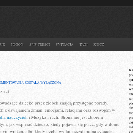
RIE
POGOŃ
SPIS TREŚCI
SYTUACJA
TAGI
ZNICZ
Ka
po
sp
MINDFULNESS
KOMENTOWANIA
ZOSTAŁA WYŁĄCZONA
ws
I
wz
zieci
RELAKSACJA
en
wr
rowadzące dziecko przez żłobek znajdą przystępne porady.
pla
ch
ych z oswajaniem zmian, emocjami, relacjami oraz rozwojem w
mot
 dla nauczycieli
i Muzyka i ruch. Strona nie jest zbiorem
pr
dz
 tym, jak wspierać dziecko, kiedy pojawia się płacz, gdy w domu
ma
łnym wrażeń, albo kiedy trzeba wytłumaczyć trudną sytuację:
Cz