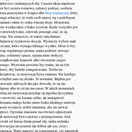
tpliwości i trudniejszych dni. Czasem takim impulsem
że być szczera rozmowa, ciekawy podcast, osobista
storia przeczytana w książce albo
blog inspiracyjny
który
maga zobaczyć, że wiele osób mierzy się z podobnymi
taniami i mimo to szuka własnej drogi. Monotonia
ęsto wynika także z braku wyzwań. Kiedy wszystko jest
yt przewidywalne, człowiek przestaje czuć, że się
zwija. Nie oznacza to, że należy natychmiast
dejmować ryzykowne decyzje. Wystarczy wybrać małe
zwanie, które wymaga lekkiego wysiłku. Może to być
esiąc regularnego pisania, nauka podstaw nowego
zyka, codzienny spacer, ograniczenie słodyczy,
orządkowanie finansów albo stworzenie czegoś
asnego. Wyzwanie powinno być realne, ale na tyle
ekawe, aby budziło zaangażowanie. Trzeba też
akceptować, że motywacja bywa zmienna. Nie każdego
ia będzie nam się chciało. To normalne. Błędem jest
aktowanie słabszych dni jako dowodu, że się nie
dajemy albo że cel nie ma sensu. W takich momentach
rdziej niż motywacja przydaje się łagodna dyscyplina.
e surowość, nie karanie siebie, ale umiejętność
konania małego kroku mimo braku idealnego nastroju.
asem wystarczy zrobić minimum, aby nie zerwać
ągłości. Ogromne znaczenie ma również odpoczynek.
ak motywacji bywa mylony z przemęczeniem. Jeśli
łowiek od dawna działa ponad siły, żadna technika
tywacyjna nie pomoże tak dobrze jak sen, cisza i
generacja. Warto nauczyć się rozpoznawać, czy naprawdę