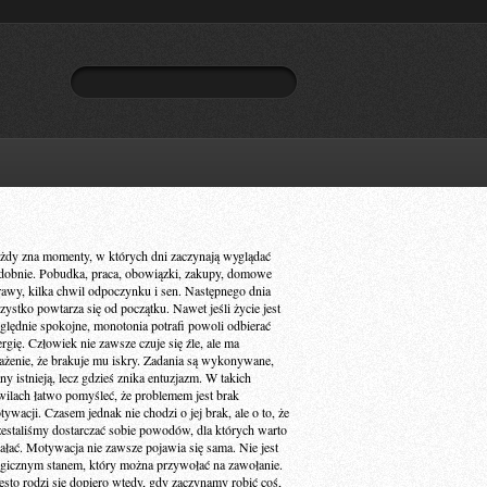
żdy zna momenty, w których dni zaczynają wyglądać
dobnie. Pobudka, praca, obowiązki, zakupy, domowe
rawy, kilka chwil odpoczynku i sen. Następnego dnia
zystko powtarza się od początku. Nawet jeśli życie jest
ględnie spokojne, monotonia potrafi powoli odbierać
ergię. Człowiek nie zawsze czuje się źle, ale ma
ażenie, że brakuje mu iskry. Zadania są wykonywane,
ny istnieją, lecz gdzieś znika entuzjazm. W takich
wilach łatwo pomyśleć, że problemem jest brak
ywacji. Czasem jednak nie chodzi o jej brak, ale o to, że
zestaliśmy dostarczać sobie powodów, dla których warto
iałać. Motywacja nie zawsze pojawia się sama. Nie jest
gicznym stanem, który można przywołać na zawołanie.
ęsto rodzi się dopiero wtedy, gdy zaczynamy robić coś,