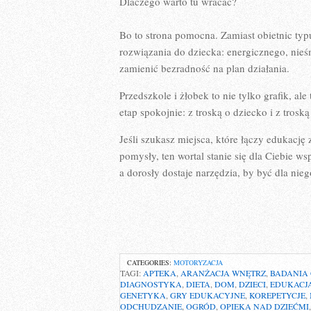
Dlaczego warto tu wracać?
Bo to strona pomocna. Zamiast obietnic typ
rozwiązania do dziecka: energicznego, nie
zamienić bezradność na plan działania.
Przedszkole i żłobek to nie tylko grafik, ale
etap spokojnie: z troską o dziecko i z troską 
Jeśli szukasz miejsca, które łączy edukac
pomysły, ten wortal stanie się dla Ciebie w
a dorosły dostaje narzędzia, by być dla ni
CATEGORIES:
MOTORYZACJA
TAGI:
APTEKA
,
ARANŻACJA WNĘTRZ
,
BADANIA
DIAGNOSTYKA
,
DIETA
,
DOM
,
DZIECI
,
EDUKACJ
GENETYKA
,
GRY EDUKACYJNE
,
KOREPETYCJE
,
ODCHUDZANIE
,
OGRÓD
,
OPIEKA NAD DZIEĆMI