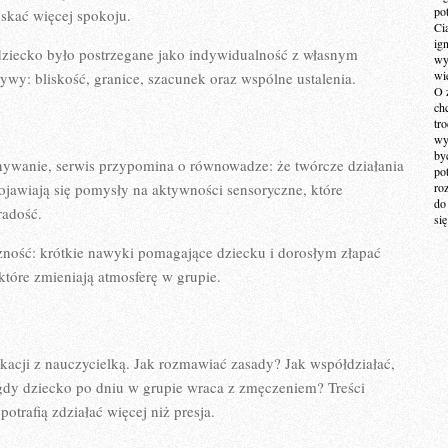
po
skać więcej spokoju.
Ci
ig
 dziecko było postrzegane jako indywidualność z własnym
wy
wi
wy: bliskość, granice, szacunek oraz wspólne ustalenia.
O 
ch
tr
wy
by
ywanie, serwis przypomina o równowadze: że twórcze działania
po
ojawiają się pomysły na aktywności sensoryczne, które
ro
do
radość.
si
ność: krótkie nawyki pomagające dziecku i dorosłym złapać
tóre zmieniają atmosferę w grupie.
cji z nauczycielką. Jak rozmawiać zasady? Jak współdziałać,
 gdy dziecko po dniu w grupie wraca z zmęczeniem? Treści
potrafią zdziałać więcej niż presja.