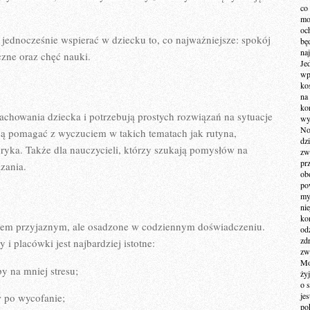
co
mo
och
i jednocześnie wspierać w dziecku to, co najważniejsze: spokój
bę
na
zne oraz chęć nauki.
Je
wp
ko
na
ko
zachowania dziecka i potrzebują prostych rozwiązań na sytuacje
wy
No
hcą pomagać z wyczuciem w takich tematach jak rutyna,
dz
ryka. Także dla nauczycieli, którzy szukają pomysłów na
zw
pr
zania.
ob
po
my
ni
kom
ykiem przyjaznym, ale osadzone w codziennym doświadczeniu.
od
zd
i placówki jest najbardziej istotne:
zw
Mo
y na mniej stresu;
żyj
o 
je
 po wycofanie;
po