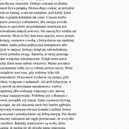
 ma dla nas znaczenie. Dlatego czekanie na idealny
ment bywa pułapką. Można długo czekać, aż przyjdzie
ota na zmianę, a ona nie nadejdzie, jeśli każdy dzień
dzie wyglądał dokładnie tak samo. Czasem trzeba
jpierw poruszyć codzienność, aby energia wróciła.
dnym ze sposobów na przełamanie monotonii jest
rowadzenie małych nowości. Nie muszą być wielkie ani
sztowne. Może to być inna trasa spaceru, nowy przepis
 kolację, rozmowa z osobą, z którą dawno nie mieliśmy
ntaktu, nauka jednej praktycznej umiejętności albo
jście w miejsce, którego dotąd nie odwiedzaliśmy.
wość pobudza uwagę. Sprawia, że mózg przestaje
iałać wyłącznie automatycznie. Dzięki temu nawet
ykły dzień może nabrać świeżości. Ważne jest także
zypomnienie sobie, po co robimy pewne rzeczy. Wiele
owiązków traci sens, gdy widzimy tylko ich
wtarzalność. Praca może wydawać się nużąca, jeśli
ślimy wyłącznie o zadaniach. Ale jeśli zobaczymy w
ej sposób na utrzymanie niezależności, rozwój
petencji albo realizację większego celu, łatwiej
zyskać zaangażowanie. Podobnie jest z dbaniem o
rowie, porządek czy relacje. Same czynności bywają
yczajne, ale ich znaczenie może być bardzo głębokie.
tywację wzmacnia również kontakt z ludźmi, którzy
ą uważnie i potrafią dzielić się dobrą energią. Nie chodzi
sztuczny entuzjazm ani ciągłe powtarzanie, że wszystko
st możliwe. Bardziej wartościowe są osoby, które
kazują, że można iść do przodu mimo zmęczenia,