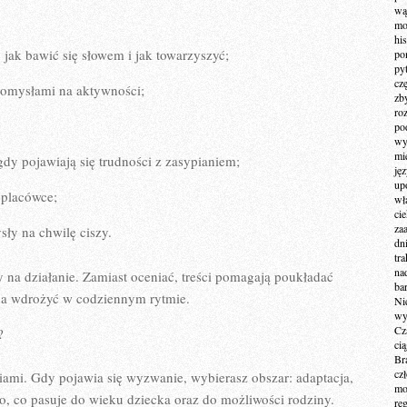
wą
mo
hi
jak bawić się słowem i jak towarzyszyć;
po
py
cz
pomysłami na aktywności;
zb
ro
po
wy
mi
gdy pojawiają się trudności z zasypianiem;
ję
up
 placówce;
wł
ci
za
sły na chwilę ciszy.
dn
tr
na
y na działanie. Zamiast oceniać, treści pomagają poukładać
ba
żna wdrożyć w codziennym rytmie.
Ni
wy
Cz
?
ci
Br
cz
iami. Gdy pojawia się wyzwanie, wybierasz obszar: adaptacja,
mo
to, co pasuje do wieku dziecka oraz do możliwości rodziny.
re