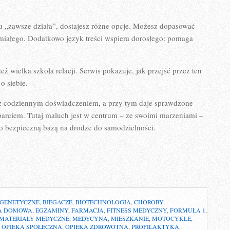
u „zawsze działa”, dostajesz różne opcje. Możesz dopasować
śmiałego. Dodatkowo język treści wspiera dorosłego: pomaga
 też wielka szkoła relacji. Serwis pokazuje, jak przejść przez ten
o siebie.
ję z codziennym doświadczeniem, a przy tym daje sprawdzone
sparciem. Tutaj maluch jest w centrum – ze swoimi marzeniami –
ego bezpieczną bazą na drodze do samodzielności.
 GENETYCZNE
,
BIEGACZE
,
BIOTECHNOLOGIA
,
CHOROBY
,
A DOMOWA
,
EGZAMINY
,
FARMACJA
,
FITNESS MEDYCZNY
,
FORMUŁA 1
,
MATERIAŁY MEDYCZNE
,
MEDYCYNA
,
MIESZKANIE
,
MOTOCYKLE
,
,
OPIEKA SPOŁECZNA
,
OPIEKA ZDROWOTNA
,
PROFILAKTYKA
,