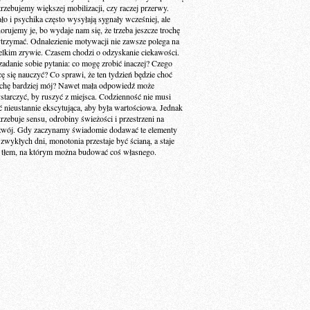
trzebujemy większej mobilizacji, czy raczej przerwy.
ało i psychika często wysyłają sygnały wcześniej, ale
norujemy je, bo wydaje nam się, że trzeba jeszcze trochę
trzymać. Odnalezienie motywacji nie zawsze polega na
elkim zrywie. Czasem chodzi o odzyskanie ciekawości.
zadanie sobie pytania: co mogę zrobić inaczej? Czego
cę się nauczyć? Co sprawi, że ten tydzień będzie choć
ochę bardziej mój? Nawet mała odpowiedź może
starczyć, by ruszyć z miejsca. Codzienność nie musi
ć nieustannie ekscytująca, aby była wartościowa. Jednak
trzebuje sensu, odrobiny świeżości i przestrzeni na
zwój. Gdy zaczynamy świadomie dodawać te elementy
 zwykłych dni, monotonia przestaje być ścianą, a staje
ę tłem, na którym można budować coś własnego.