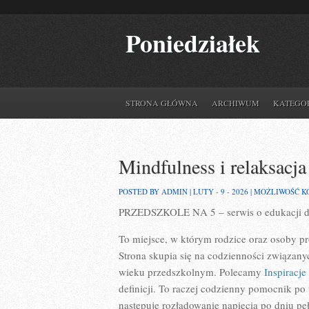
Poniedziałek
STRONA GŁÓWNA
ARCHIWUM
KATEGO
Mindfulness i relaksacja
POSTED BY ADMIN | LUTY - 9 - 2026 |
MOŻLIWOŚĆ 
PRZEDSZKOLE NA 5 – serwis o edukacji d
To miejsce, w którym rodzice oraz osoby p
Strona skupia się na codzienności związan
wieku przedszkolnym. Polecamy
Inspiracje
definicji. To raczej codzienny pomocnik po
następuje rozładowanie napięcia po dniu pe