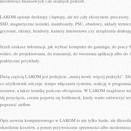
możliwości finansowych i do realnych potrzeb.
LAKOM opisuje desktopy i laptopy, ale też cały ekosystem: procesory, 
SSD, magnetyczne nośniki, mainboardy, PSU, obudowy, układy termiczn
gryzonie, ekrany, headsety, kamery internetowe czy urządzenia drukują
Jeżeli szukasz informacji, jak wybrać komputer do gamingu, do pracy 
wideo, do projektowania, do transmisji, do tworzenia aplikacji albo do 
praktyczne przykłady.
Dużą częścią LAKOM jest podejście „mniej teorii, więcej praktyki”. Dla
co użytkownik odczuje: tempo włączania systemu, reakcję w programach
zestawu, a także termikę podczas obciążenia. W LAKOM znajdziesz też
się przycięcia, czemu pojawia się bottleneck, kiedy warto odświeżyć te
poprawić airflow.
Opis serwisu komputerowego w LAKOM to nie tylko hasło, ale filozofia
określenie kosztów, a potem przywrócenie sprawności albo moderniza