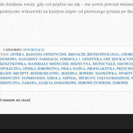
do działania wtedy, gdy coś pójdzie nie tak – ten serwis powstał właśni
praktyczne wskazówki na każdym etapie: od pierwszego pytania po fin
CATEGORIES:
MOTORYZACJA
TAGI:
APTEKA
,
BADANIA GENETYCZNE
,
BIEGACZE
,
BIOTECHNOLOGIA
,
CHOR
DOMOWA
,
EGZAMINY
,
FARMACJA
,
FORMUŁA 1
,
GENETYKA
,
GRY EDUKACYJ
KOSZYKÓWKA
,
MATERIAŁY MEDYCZNE
,
MEDYCYNA
,
MOTOCYKLE
,
ODCHUD
SPOŁECZNA
,
OPIEKA ZDROWOTNA
,
PIŁKA NOŻNA
,
PROFILAKTYKA
,
PRZYCH
RAJDY
,
RECEPTY
,
RODZICIELSTWO.
,
RODZINA
,
ROWERY
,
SIATKÓWKA
,
SPORTY
MEDYCZNY
,
SUPERFOODS
,
SZKOŁA
,
SZPITAL
,
TRYBUNY
,
USŁUGI RODZINNE
,
MEDYCZNA
,
ZABAWA
,
ZAJĘCIA DODATKOWE
,
ZDROWE ŻYWIENIE
,
ZDROWIE
Comments are closed.