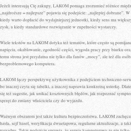
Jeżeli interesują Cię zakupy, LAKOM pomaga zrozumieć różnice międz
„najdroższe = najlepsze” pojawia się podejście: „najlepiej dobrane”. 
kiedy warto dopłacić do wydajniejszej jednostki, kiedy sens ma więks
zysk, a kiedy standardowe rozwiązanie w zupełności wystarczy.
Wiele tekstów na LAKOM dotyka też tematów, które często są pomijane
napięcia, okablowanie, zgodność części, wygoda pracy przy biurku ora
temu strona jest przydatna nie tylko dla fanów „mocy”, ale też dla osób
bezproblemowego komputera.
LAKOM łączy perspektywę użytkownika z podejściem techniczno-serwi
bo inaczej czyta się tabelki, a inaczej naprawia konkretną usterkę. Dl
się też sugestie, jak unikać kosztownych błędów, jak rozpoznać sympt
sprzęt do zmiany właściciela czy do wyjazdu.
Ważnym obszarem jest także kultura bezpieczeństwa. LAKOM zachęca
hasła, sejf haseł, weryfikacja dwuetapowa, regularne aktualizacje, a t
rozsądny. Takie podejście sprawia, że serwis komputerowy to nie tylko 