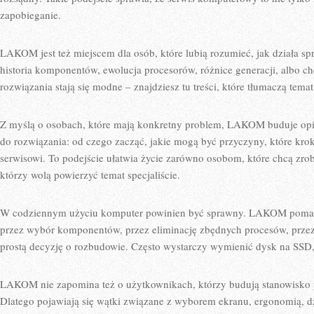
zapobieganie.
LAKOM jest też miejscem dla osób, które lubią rozumieć, jak działa spr
historia komponentów, ewolucja procesorów, różnice generacji, albo c
rozwiązania stają się modne – znajdziesz tu treści, które tłumaczą tema
Z myślą o osobach, które mają konkretny problem, LAKOM buduje opisy
do rozwiązania: od czego zacząć, jakie mogą być przyczyny, które kroki
serwisowi. To podejście ułatwia życie zarówno osobom, które chcą zrobi
którzy wolą powierzyć temat specjaliście.
W codziennym użyciu komputer powinien być sprawny. LAKOM pomaga
przez wybór komponentów, przez eliminację zbędnych procesów, przez 
prostą decyzję o rozbudowie. Często wystarczy wymienić dysk na SSD, by
LAKOM nie zapomina też o użytkownikach, którzy budują stanowisko p
Dlatego pojawiają się wątki związane z wyborem ekranu, ergonomią,