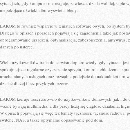
sytuacjach, gdy komputer nie reaguje, zawiesza, działa wolniej, łapie 
niepokojące dźwięki albo wyświetla błędy.
LAKOM to również wsparcie w tematach software’owych, bo system by
Dlatego w opisach i poradach pojawiają się zagadnienia takie jak posta
oprogramowanie urządzeń, optymalizacja, zabezpieczenia, antywirus, z
danych po usterce.
Wielu użytkowników trafia do serwisu dopiero wtedy, gdy sytuacja je
spokojniejsze: regularne czyszczenie sprzętu, kontrola chłodzenia, sp
uruchamianych usługach oraz rozsądne podejście do uaktualnień firm
działać dłużej i bez przykrych przerw.
LAKOM kieruje treści zarówno do użytkowników domowych, jak i do 
ważne bywają multimedia, a dla pracy liczą się ciągłość działania, hig
W opisach pojawiają się więc też tematy łączności: łączność radiowa,
switche, NAS, a także optymalne dopasowanie pod dom.