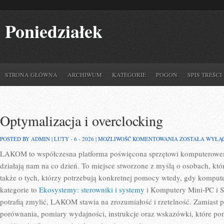
Poniedziałek
STRONA GŁÓWNA
ARCHIWUM
KATEGORIE
POGOŃ
SPIS TREŚCI
Optymalizacja i overclocking
OPTYMALIZACJA
POSTED BY ADMIN | LUTY - 6 - 2026 |
MOŻLIWOŚĆ KOMENTOWANIA
ZOSTAŁA WYŁĄ
I
LAKOM to współczesna platforma poświęcona sprzętowi komputerowe
OVERCLOCKING
działają nam na co dzień. To miejsce stworzone z myślą o osobach, któ
także o tych, którzy potrzebują konkretnej pomocy wtedy, gdy komput
kategorie to
Ekosystemy: sterowniki i systemy
i Komputery Mini-PC i S
potrafią zmylić, LAKOM stawia na zrozumiałość i rzetelność. Zamiast 
porównania, pomiary wydajności, instrukcje oraz wskazówki, które p