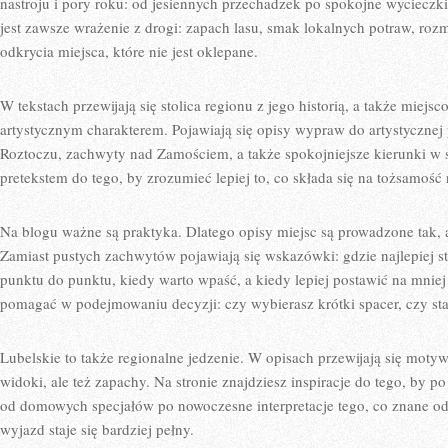
nastroju i pory roku: od jesiennych przechadzek po spokojne wyciecz
jest zawsze wrażenie z drogi: zapach lasu, smak lokalnych potraw, ro
odkrycia miejsca, które nie jest oklepane.
W tekstach przewijają się stolica regionu z jego historią, a także miejsc
artystycznym charakterem. Pojawiają się opisy wypraw do artystycznej
Roztoczu, zachwyty nad Zamościem, a także spokojniejsze kierunki w st
pretekstem do tego, by zrozumieć lepiej to, co składa się na tożsamość 
Na blogu ważne są praktyka. Dlatego opisy miejsc są prowadzone tak, a
Zamiast pustych zachwytów pojawiają się wskazówki: gdzie najlepiej s
punktu do punktu, kiedy warto wpaść, a kiedy lepiej postawić na mnie
pomagać w podejmowaniu decyzji: czy wybierasz krótki spacer, czy st
Lubelskie to także regionalne jedzenie. W opisach przewijają się moty
widoki, ale też zapachy. Na stronie znajdziesz inspiracje do tego, by 
od domowych specjałów po nowoczesne interpretacje tego, co znane od l
wyjazd staje się bardziej pełny.