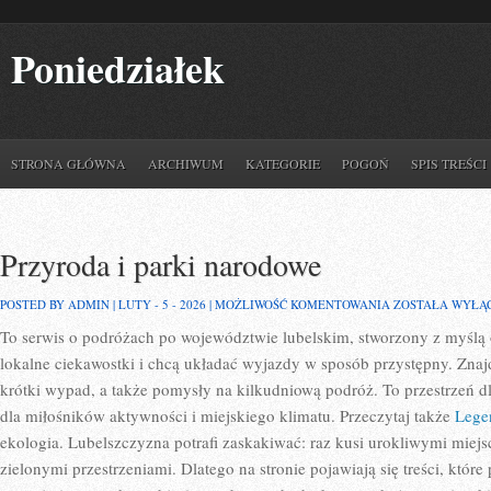
Poniedziałek
STRONA GŁÓWNA
ARCHIWUM
KATEGORIE
POGOŃ
SPIS TREŚCI
Przyroda i parki narodowe
PRZYRODA
POSTED BY ADMIN | LUTY - 5 - 2026 |
MOŻLIWOŚĆ KOMENTOWANIA
ZOSTAŁA WYŁĄ
I
To serwis o podróżach po województwie lubelskim, stworzony z myślą 
PARKI
NARODOWE
lokalne ciekawostki i chcą układać wyjazdy w sposób przystępny. Znajdz
krótki wypad, a także pomysły na kilkudniową podróż. To przestrzeń dla
dla miłośników aktywności i miejskiego klimatu. Przeczytaj także
Lege
ekologia. Lubelszczyzna potrafi zaskakiwać: raz kusi urokliwymi mie
zielonymi przestrzeniami. Dlatego na stronie pojawiają się treści, kt