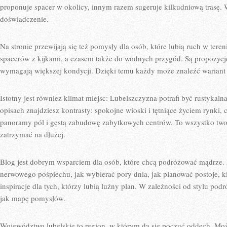
proponuje spacer w okolicy, innym razem sugeruje kilkudniową trasę
doświadczenie.
Na stronie przewijają się też pomysły dla osób, które lubią ruch w teren
spacerów z kijkami, a czasem także do wodnych przygód. Są propozycje 
wymagają większej kondycji. Dzięki temu każdy może znaleźć wariant d
Istotny jest również klimat miejsc: Lubelszczyzna potrafi być rustykaln
opisach znajdziesz kontrasty: spokojne wioski i tętniące życiem rynki, c
panoramy pól i gęstą zabudowę zabytkowych centrów. To wszystko twor
zatrzymać na dłużej.
Blog jest dobrym wsparciem dla osób, które chcą podróżować mądrze. Po
nerwowego pośpiechu, jak wybierać pory dnia, jak planować postoje, ki
inspiracje dla tych, którzy lubią luźny plan. W zależności od stylu po
jak mapę pomysłów.
Województwo lubelskie to region, w którym da się poczuć oddech. Możn