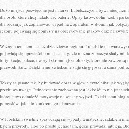
Dużo miejsca poświęcone jest naturze. Lubelszczyzna bywa nieujarzmi
dla osób, które chcą naładować baterie. Opisy lasów, dolin, rzek i park
dla rodziny, jak zaplanować wypad na z aparatem w dłoni, i jak połącz
sezonu pojawiają się pomysły na obserwowanie ptaków oraz na zwykłe, 
Ważnym tematem jest też dziedzictwo regionu. Lubelskie ma warstwy: 
pojawiają się opowieści o miejscach, gdzie można zobaczyć ślady minio
fortyfikacje, pałace, dwory i skromniejsze obiekty, które nie zawsze są
przewodników. Dzięki temu zwiedzanie staje się głębsze, a sama podróż
Teksty są pisane tak, by budować obraz w głowie czytelnika: jak wygląd
przykuwa uwagę. Jednocześnie zachowana jest lekkość: to nie jest suchy
której łatwo odnaleźć motywację na własny wyjazd. Dzięki temu blog n
pomysłów, jak i do konkretnego planowania.
W lubelskim świetnie sprawdzają się wypady tematyczne: szlakiem mias
kątem przyrody, albo po prostu jechać tam, gdzie prowadzi intuicja. B