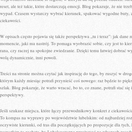
reset, ale też takie, które dostarczają emocji. Blog pokazuje, że nie tr
wypad. Czasem wystarczy wybrać kierunek, spakować wygodne buty, za
ciekawości.
W opisach często pojawia się także perspektywa „tu i teraz”: jak dan
momencie, jaki ma nastrój. To pomaga wyobrazić sobie, czy jest to kie
rana, czy raczej na spokojne zwiedzanie. Dzięki temu łatwiej dobrać w
wolą dynamicznie, inni powoli.
Treści na stronie można czytać jak inspirację do tego, by ruszyć w dro
którym każdy miesiąc potrafi przynieść coś nowego: raz będzie to pię
szlak. Blog pokazuje, że warto wracać, bo to, co znane, potrafi stać się
perspektywy.
Jeśli szukasz miejsca, które łączy przewodnikowy konkret z ciekawością
To kompas na wyprawy po województwie lubelskim: od najbardziej r
oczywiste kierunki, od tras dla początkujących po propozycje dla tych, 
wszystkim to zachęta, by Lubelszczyznę przeżywać na własnych zasadac