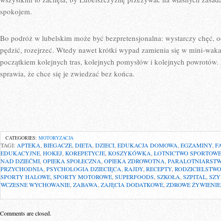
spokojem.
Bo podróż w lubelskim może być bezpretensjonalna: wystarczy chęć, o
pędzić, rozejrzeć. Wtedy nawet krótki wypad zamienia się w mini-wakacj
początkiem kolejnych tras, kolejnych pomysłów i kolejnych powrotów. 
sprawia, że chce się je zwiedzać bez końca.
CATEGORIES:
MOTORYZACJA
TAGI:
APTEKA
,
BIEGACZE
,
DIETA
,
DZIECI
,
EDUKACJA DOMOWA
,
EGZAMINY
,
F
EDUKACYJNE
,
HOKEJ
,
KOREPETYCJE
,
KOSZYKÓWKA
,
LOTNICTWO SPORTOW
NAD DZIEĆMI
,
OPIEKA SPOŁECZNA
,
OPIEKA ZDROWOTNA
,
PARALOTNIARST
PRZYCHODNIA
,
PSYCHOLOGIA DZIECIĘCA
,
RAJDY
,
RECEPTY
,
RODZICIELSTWO
SPORTY HALOWE
,
SPORTY MOTOROWE
,
SUPERFOODS
,
SZKOŁA
,
SZPITAL
,
SZY
WCZESNE WYCHOWANIE
,
ZABAWA
,
ZAJĘCIA DODATKOWE
,
ZDROWE ŻYWIENIE
Comments are closed.