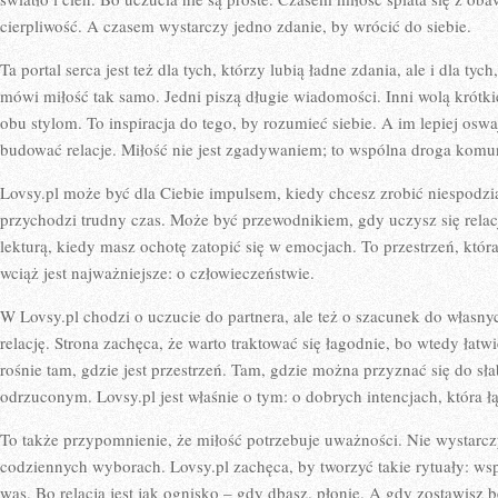
cierpliwość. A czasem wystarczy jedno zdanie, by wrócić do siebie.
Ta portal serca jest też dla tych, którzy lubią ładne zdania, ale i dla ty
mówi miłość tak samo. Jedni piszą długie wiadomości. Inni wolą krótki
obu stylom. To inspiracja do tego, by rozumieć siebie. A im lepiej oswaj
budować relacje. Miłość nie jest zgadywaniem; to wspólna droga komun
Lovsy.pl może być dla Ciebie impulsem, kiedy chcesz zrobić niespodz
przychodzi trudny czas. Może być przewodnikiem, gdy uczysz się relacj
lekturą, kiedy masz ochotę zatopić się w emocjach. To przestrzeń, któ
wciąż jest najważniejsze: o człowieczeństwie.
W Lovsy.pl chodzi o uczucie do partnera, ale też o szacunek do własny
relację. Strona zachęca, że warto traktować się łagodnie, bo wtedy łat
rośnie tam, gdzie jest przestrzeń. Tam, gdzie można przyznać się do słab
odrzuconym. Lovsy.pl jest właśnie o tym: o dobrych intencjach, która ł
To także przypomnienie, że miłość potrzebuje uważności. Nie wystarcz
codziennych wyborach. Lovsy.pl zachęca, by tworzyć takie rytuały: ws
was. Bo relacja jest jak ognisko – gdy dbasz, płonie. A gdy zostawisz b