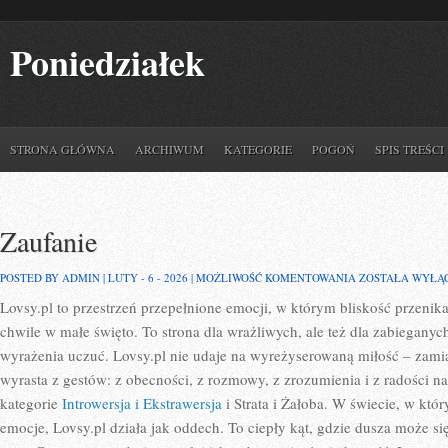
Poniedziałek
STRONA GŁÓWNA
ARCHIWUM
KATEGORIE
POGOŃ
SPIS TREŚCI
Zaufanie
ZAUFANIE
POSTED BY ADMIN | LUTY - 6 - 2026 |
MOŻLIWOŚĆ KOMENTOWANIA
ZOSTAŁA WYŁĄ
Lovsy.pl to przestrzeń przepełnione emocji, w którym bliskość przenika
chwile w małe święto. To strona dla wrażliwych, ale też dla zabieganych
wyrażenia uczuć. Lovsy.pl nie udaje na wyreżyserowaną miłość – zamias
wyrasta z gestów: z obecności, z rozmowy, z zrozumienia i z radości n
kategorie
Introwersja i Ekstrawersja
i Strata i Żałoba. W świecie, w kt
emocje, Lovsy.pl działa jak oddech. To ciepły kąt, gdzie dusza może si