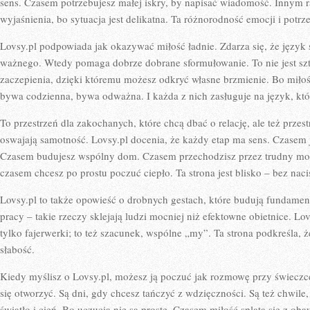
sens. Czasem potrzebujesz małej iskry, by napisać wiadomość. Innym 
wyjaśnienia, bo sytuacja jest delikatna. Ta różnorodność emocji i potrze
Lovsy.pl podpowiada jak okazywać miłość ładnie. Zdarza się, że język 
ważnego. Wtedy pomaga dobrze dobrane sformułowanie. To nie jest szt
zaczepienia, dzięki któremu możesz odkryć własne brzmienie. Bo miło
bywa codzienna, bywa odważna. I każda z nich zasługuje na język, któr
To przestrzeń dla zakochanych, które chcą dbać o relację, ale też przes
oswajają samotność. Lovsy.pl docenia, że każdy etap ma sens. Czasem 
Czasem budujesz wspólny dom. Czasem przechodzisz przez trudny mome
czasem chcesz po prostu poczuć ciepło. Ta strona jest blisko – bez naci
Lovsy.pl to także opowieść o drobnych gestach, które budują fundamen
pracy – takie rzeczy sklejają ludzi mocniej niż efektowne obietnice. Lov
tylko fajerwerki; to też szacunek, wspólne „my”. Ta strona podkreśla, 
słabość.
Kiedy myślisz o Lovsy.pl, możesz ją poczuć jak rozmowę przy świeczce.
się otworzyć. Są dni, gdy chcesz tańczyć z wdzięczności. Są też chwile,
światło i cień. Bo uczucia nie są proste. Czasem miłość splata się z ob