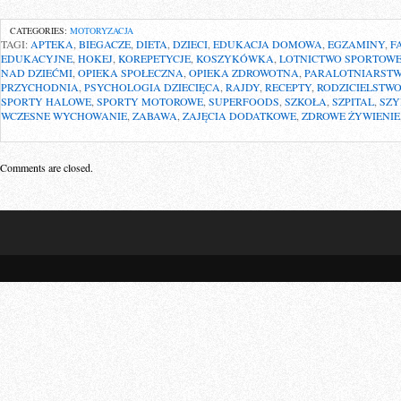
CATEGORIES:
MOTORYZACJA
TAGI:
APTEKA
,
BIEGACZE
,
DIETA
,
DZIECI
,
EDUKACJA DOMOWA
,
EGZAMINY
,
F
EDUKACYJNE
,
HOKEJ
,
KOREPETYCJE
,
KOSZYKÓWKA
,
LOTNICTWO SPORTOW
NAD DZIEĆMI
,
OPIEKA SPOŁECZNA
,
OPIEKA ZDROWOTNA
,
PARALOTNIARST
PRZYCHODNIA
,
PSYCHOLOGIA DZIECIĘCA
,
RAJDY
,
RECEPTY
,
RODZICIELSTWO
SPORTY HALOWE
,
SPORTY MOTOROWE
,
SUPERFOODS
,
SZKOŁA
,
SZPITAL
,
SZY
WCZESNE WYCHOWANIE
,
ZABAWA
,
ZAJĘCIA DODATKOWE
,
ZDROWE ŻYWIENIE
Comments are closed.