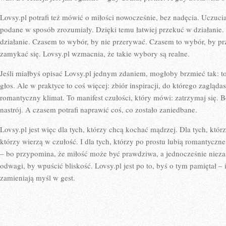
Lovsy.pl potrafi też mówić o miłości nowocześnie, bez nadęcia. Uczuci
podane w sposób zrozumiały. Dzięki temu łatwiej przekuć w działanie. B
działanie. Czasem to wybór, by nie przerywać. Czasem to wybór, by pr
zamykać się. Lovsy.pl wzmacnia, że takie wybory są realne.
Jeśli miałbyś opisać Lovsy.pl jednym zdaniem, mogłoby brzmieć tak: to
głos. Ale w praktyce to coś więcej: zbiór inspiracji, do którego zagląd
romantyczny klimat. To manifest czułości, który mówi: zatrzymaj się. B
nastrój. A czasem potrafi naprawić coś, co zostało zaniedbane.
Lovsy.pl jest więc dla tych, którzy chcą kochać mądrzej. Dla tych, którz
którzy wierzą w czułość. I dla tych, którzy po prostu lubią romantyczne 
– bo przypomina, że miłość może być prawdziwa, a jednocześnie nieza
odwagi, by wpuścić bliskość. Lovsy.pl jest po to, byś o tym pamiętał – 
zamieniają myśl w gest.