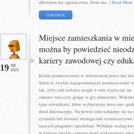
albowiem nie ograniczona. Dom ma
[ Read More 
CONTINUE
Miejsce zamieszkania w mieś
można by powiedzieć nieodz
kariery zawodowej czy eduk
19
SIE
2025
Każde pomieszczenie w stworzonym przez nas dom
Salon to zwykle najogromniejsze pomieszczenie
tak, żeby cała rodzina mogła w nim wypocząć np. 
zimowe wieczory grając w gry planszowe. Wskutek
typu oświetlenie, które wybierzemy musi ono spełn
detal dekoracyjny. Na pewno zdecydujemy się na oś
żyrandol lub również strategicznie rozmieszczone 
naszych pragnień i upodobań. Wybitnie ważną kwes
w którym zwykle czytamy bądź wykonujemy jaką