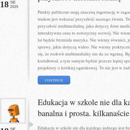
18
SIE
2025
Punkty publiczne mają znaczną ingerencję w zagad
trudem jest wskazać przyszłość naszego świata. Tr
przyszłość multimedialną, jaka dotyczy form media
interaktywna cena to notoryczny rozwój. Nie wiemy
lat będzie brzmiała muzyka. Nie wiemy również,
sprawy, jakie dotyczą wideo. Nie wiemy praktycz
się, że rozkwit multimedialny nie da za wgraną. Bę
kształtował, a tym samym będzie jeszcze lepiej spo
projektory o krótkiej ogniskowej. To nie jest w ż
CONTINUE
Edukacja w szkole nie dla k
banalna i prosta. kilkanaści
Edukacja w szkole nie dla każdego jednego jest 
SIE