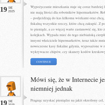
Wypożyczanie mieszkania staje się coraz bardziej 
19
SIE
2025
nie mają litości dla robotników hipermarketów. Rob
– podjeżdżają do kas kilkoma wózkami oraz chcą,
fiskalną wszystkie rzeczy, które chcą zakupić. Z 
to pieniądz, a co więcej warto zastanowić się, kto 
kolejkach. Wypada mieć do tego niebiańską cierpl
innymi właściciele hipermarketów, teraz także mni
nowoczesne kasy fiskalne gdynia, wyposażone w r
wykrywacze chipów, czy skanery kodów kreskowyc
CONTINUE
Mówi się, że w Internecie je
niemniej jednak
Pragnąc uzyskać pieniądze na jakiś określony cel, 
19
SIE
2025