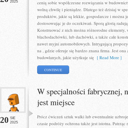
2025
cenią sobie współczesne rozwiązania w budownictw
wolną chwilę i pieniądze. Dlatego też dzisiaj w spe
produktów, jakie są lekkie, gospodarcze i można 
dostosowując je do oczekiwań. Sporą glorią radują s
Konstruować z nich można różnorodne elementy,
blachodachówki, lub dachówki, a także całe konst
nawet myjni automobilowych. Intrygującą propozy
na , gdzie oferuje się bardzo znana firma. Jest o
budowlanych, jakie użytkuje się
[ Read More ]
CONTINUE
W specjalności fabrycznej, n
jest miejsce
Prócz ćwiczeń sztuk walki lub ewentualnie uzbroj
20
SIE
2025
czasie podróży ochrona także jest istotna. Patrząc 