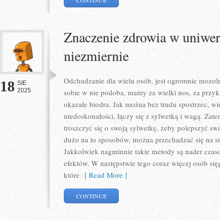
CONTINUE
Znaczenie zdrowia w uniwer
niezmiernie
Odchudzanie dla wielu osób, jest ogromnie mozol
18
SIE
2025
sobie w nie podoba, mamy za wielki nos, za przykr
okazałe biodra. Jak można bez trudu spostrzec, w
niedoskonałości, łączy się z sylwetką i wagą. Za
troszczyć się o swoją sylwetkę, żeby polepszyć sw
dużo na to sposobów, można przechadzać się na si
Jakkolwiek nagminnie takie metody są nader czas
efektów. W następstwie tego coraz więcej osób się
które
[ Read More ]
CONTINUE