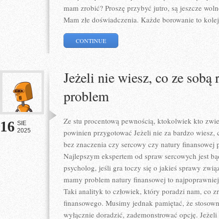
mam zrobić? Proszę przybyć jutro, są jeszcze woln
Mam złe doświadczenia. Każde borowanie to kolejn
CONTINUE
Jeżeli nie wiesz, co ze sobą
problem
Ze stu procentową pewnością, ktokolwiek kto zwie
16
SIE
2025
powinien przygotować Jeżeli nie za bardzo wiesz, 
bez znaczenia czy sercowy czy natury finansowej 
Najlepszym ekspertem od spraw sercowych jest bą
psycholog, jeśli gra toczy się o jakieś sprawy zwią
mamy problem natury finansowej to najpoprawniej 
Taki analityk to człowiek, który poradzi nam, co z
finansowego. Musimy jednak pamiętać, że stosown
wyłącznie doradzić, zademonstrować opcję. Jeżeli