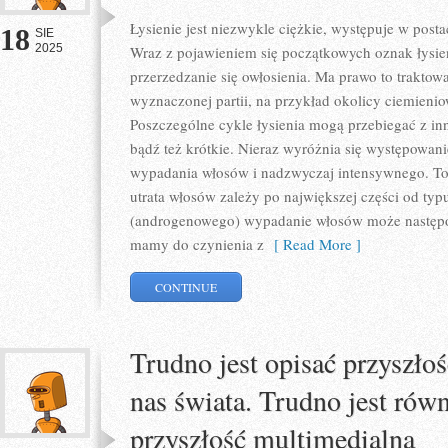
Łysienie jest niezwykle ciężkie, występuje w posta
18
SIE
2025
Wraz z pojawieniem się początkowych oznak łysie
przerzedzanie się owłosienia. Ma prawo to traktowa
wyznaczonej partii, na przykład okolicy ciemieniow
Poszczególne cykle łysienia mogą przebiegać z in
bądź też krótkie. Nieraz wyróżnia się występowan
wypadania włosów i nadzwyczaj intensywnego. To, 
utrata włosów zależy po największej części od ty
(androgenowego) wypadanie włosów może następow
mamy do czynienia z
[ Read More ]
CONTINUE
Trudno jest opisać przyszło
nas świata. Trudno jest równ
przyszłość multimedialną