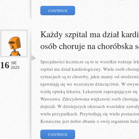
CONTINUE
Każdy szpital ma dział kard
osób choruje na choróbska s
Specjalności lecznicze są to te wszelkie rodzaje le
16
SIE
2025
szpital ma dział kardiologiczny. Wiele osób choru
sytuacjach są to choroby, jakie mamy od urodzeni
ujawniają się we wczesnym dziecięctwie. W owym 
ścisłą opieką lekarza. Lekarzem zaprzątającym się
Warszawa. Zdecydowana większość osób chorującyc
dojrzali. W dzisiejszych okresach wszelakie zawał
wielu przypadkach. Przytrafiają się wielu postac
Konieczne jest dobre dbanie o swój organizm ludz
CONTINUE