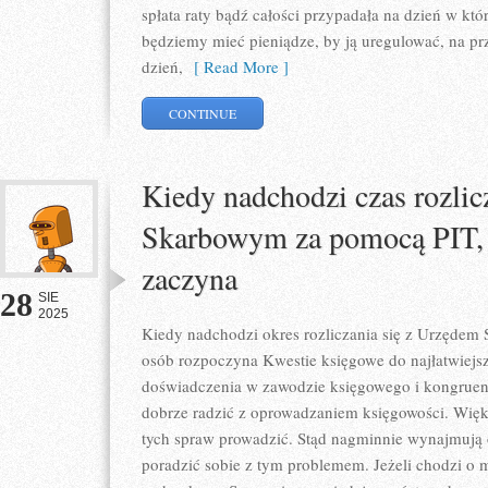
spłata raty bądź całości przypadała na dzień w kt
będziemy mieć pieniądze, by ją uregulować, na pr
dzień,
[ Read More ]
CONTINUE
Kiedy nadchodzi czas rozlic
Skarbowym za pomocą PIT, 
zaczyna
28
SIE
2025
Kiedy nadchodzi okres rozliczania się z Urzęde
osób rozpoczyna Kwestie księgowe do najłatwiejszy
doświadczenia w zawodzie księgowego i kongrue
dobrze radzić z oprowadzaniem księgowości. Więks
tych spraw prowadzić. Stąd nagminnie wynajmują 
poradzić sobie z tym problemem. Jeżeli chodzi o m