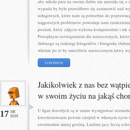
aby młoda para na swoim ślubie nie musiała się o 
wypada by było prawidłowo się zastanowić nad w
usługowych, które nam są potrzebne do poprawne
najgorszych problemów powoduje nam znalezienie 
poznań, który zdjęcia wykona kompetentnie i tak a
Porządnym rozwiązaniem dla narzeczonych, którzy
ślubnego są rankingi fotografów i fotografia ślu
właśnie po to by umożliwić narzeczonym łatwy w
CONTINUE
Jakikolwiek z nas bez wątpi
w swoim życiu na jakąś cho
U figur dorosłych są w stanie występować rozmaite
17
SIE
2025
kwestionowanie pewnie cierpiał w własnym życiu 
ewentualnie mniej groźną. Ludźmi jacy leczą scho