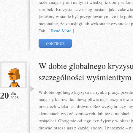
razie znają się oni na tym i wiedzą, iż domy w ło
zarobek. Korzystając z usług postaci, jaka załatwi
jesteśmy w stanie być przygotowanym, że nie pobi
racjonalne, że za usługi lub wykonane czynności p
Tak
[ Read More ]
CONTINUE
W dobie globalnego kryzysu
szczególności wyśmienitym
W dobie ogólnego kryzysu na rynku pracy, prze
20
SIE
2025
mają się klarownie: niewątpliwie najstarszym t
przez człowieka jest drewno. Bez względu, czy myś
elementach wykończeniowych, lub też o meblach
tysiącleci. Obojętnie od tego czy żyjemy w okazał
drewno otacza nas z każdej strony. I nareszcie – n