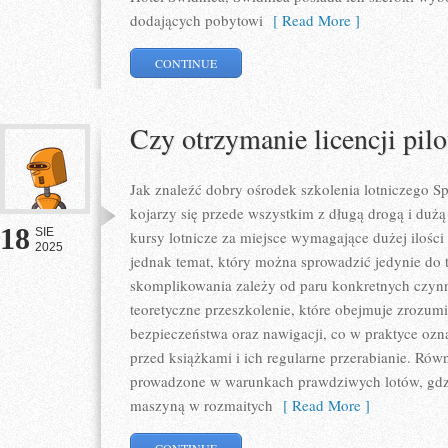
dodających pobytowi
[ Read More ]
CONTINUE
Czy otrzymanie licencji pilo
Jak znaleźć dobry ośrodek szkolenia lotniczego Spor
kojarzy się przede wszystkim z długą drogą i dużą 
18
SIE
kursy lotnicze za miejsce wymagające dużej ilości 
2025
jednak temat, który można sprowadzić jedynie do t
skomplikowania zależy od paru konkretnych czynn
teoretyczne przeszkolenie, które obejmuje zrozum
bezpieczeństwa oraz nawigacji, co w praktyce ozn
przed książkami i ich regularne przerabianie. Równi
prowadzone w warunkach prawdziwych lotów, gdzi
maszyną w rozmaitych
[ Read More ]