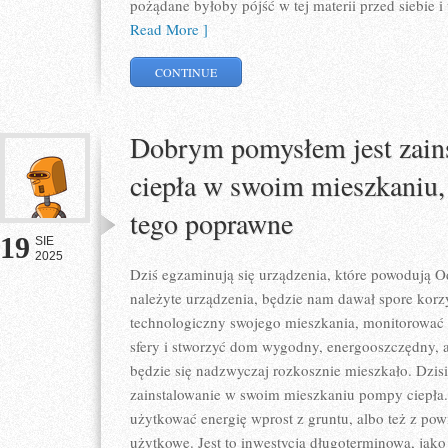
pożądane byłoby pójść w tej materii przed siebie 
Read More ]
CONTINUE
Dobrym pomysłem jest zain
ciepła w swoim mieszkaniu, 
tego poprawne
19
SIE
2025
Dziś egzaminują się urządzenia, które powodują
należyte urządzenia, będzie nam dawał spore korzy
technologiczny swojego mieszkania, monitorować n
sfery i stworzyć dom wygodny, energooszczędny, a 
będzie się nadzwyczaj rozkosznie mieszkało. Dzisi
zainstalowanie w swoim mieszkaniu pompy ciepła
użytkować energię wprost z gruntu, albo też z powie
użytkowe. Jest to inwestycja długoterminowa, jako