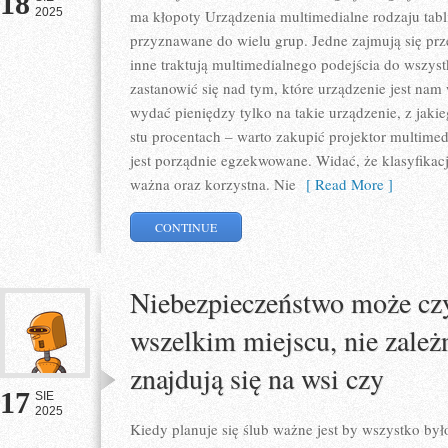
18
2025
ma kłopoty Urządzenia multimedialne rodzaju tabli
przyznawane do wielu grup. Jedne zajmują się prz
inne traktują multimedialnego podejścia do wszyst
zastanowić się nad tym, które urządzenie jest na
wydać pieniędzy tylko na takie urządzenie, z jak
stu procentach – warto zakupić projektor multimedi
jest porządnie egzekwowane. Widać, że klasyfikacj
ważna oraz korzystna. Nie
[ Read More ]
CONTINUE
Niebezpieczeństwo może czy
wszelkim miejscu, nie zależ
znajdują się na wsi czy
17
SIE
2025
Kiedy planuje się ślub ważne jest by wszystko by