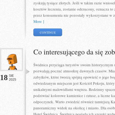
zyskują tysiące złotych. Jeśli w takim razie wnios
kosztów leczenia, zostanie odrzucony, oznacza to 
przez konsumenta nie pozostały wykorzystane w z
More ]
CONTINUE
Co interesującego da się z
Świdnica przyciąga turystów swoim historycznym 
pozwalają poczuć atmosferę dawnych czasów. Miast
18
SIE
zabytków, które tworzą spójną opowieść o jego boga
2025
odwiedzanym miejscem jest Kościół Pokoju, któr
unikalnymi malowidłami wnętrza. Rodzinny space
podziwiać kolorowe kamienice i ratusz, a liczne ka
odpoczynek. Warto zwiedzić również tamtejszą Ka
panoramiczny widok na okolicę i miasto. Dla osób,
Hotel Świdnica, Świdnica posiada ich szeroki wybó