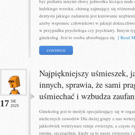
być pediatra innymi słowy jednostka lecząca małe d
ludzkiego wzroku, chirurg zajmujący się różnorod
dentysta jakiego zadaniem jest kurowanie uzębienia
ażeby wspomóc człowiekowi w jakiejś dokuczliwoś
w przypadku psychologa czy psychiatry. Innym t
ginekolog. Jest to osoba absorbująca się
[ Read M
CONTINUE
Najpiękniejszy uśmieszek, j
innych, sprawia, że sami pr
uśmiechać i wzbudza zaufan
17
SIE
2025
Ginekolog jest to medyk specjalizujący się w organ
nielicznych zawodów Dla dużej grupy z nas wetery
jakkolwiek weterynarz ratuje zwierzęta, a często ży
istotne, szczególnie, kiedy są to nasze zwierzęta 