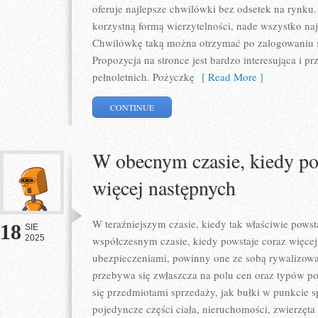
oferuje najlepsze chwilówki bez odsetek na rynku.
korzystną formą wierzytelności, nade wszystko naj
Chwilówkę taką można otrzymać po zalogowaniu si
Propozycja na stronce jest bardzo interesująca i p
pełnoletnich. Pożyczkę
[ Read More ]
CONTINUE
W obecnym czasie, kiedy pow
więcej następnych
W teraźniejszym czasie, kiedy tak właściwie powst
18
SIE
2025
współczesnym czasie, kiedy powstaje coraz więcej
ubezpieczeniami, powinny one ze sobą rywalizować
przebywa się zwłaszcza na polu cen oraz typów poli
się przedmiotami sprzedaży, jak bułki w punkcie 
pojedyncze części ciała, nieruchomości, zwierzęta