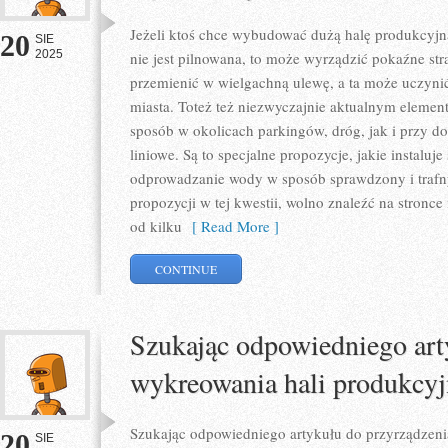
Jeżeli ktoś chce wybudować dużą halę produkcyjną
20
SIE
2025
nie jest pilnowana, to może wyrządzić pokaźne stra
przemienić w wielgachną ulewę, a ta może uczynić
miasta. Toteż też niezwyczajnie aktualnym elemen
sposób w okolicach parkingów, dróg, jak i przy d
liniowe. Są to specjalne propozycje, jakie instaluje
odprowadzanie wody w sposób sprawdzony i trafn
propozycji w tej kwestii, wolno znaleźć na stronce 
od kilku
[ Read More ]
CONTINUE
Szukając odpowiedniego art
wykreowania hali produkcyj
Szukając odpowiedniego artykułu do przyrządzeni
20
SIE