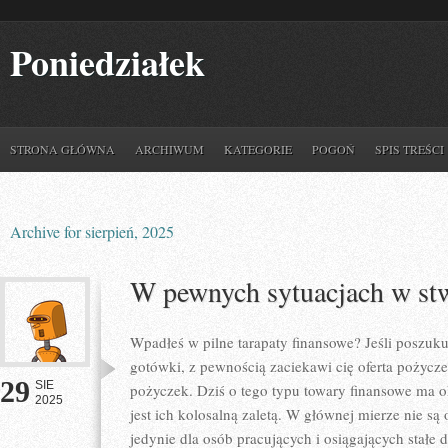
Poniedziałek
STRONA GŁÓWNA
ARCHIWUM
KATEGORIE
POGOŃ
SPIS TREŚCI
Archive for sierpień, 2025
W pewnych sytuacjach w st
Wpadłeś w pilne tarapaty finansowe? Jeśli poszuk
gotówki, z pewnością zaciekawi cię oferta pożycz
29
SIE
pożyczek. Dziś o tego typu towary finansowe ma ok
2025
jest ich kolosalną zaletą. W głównej mierze nie są
jedynie dla osób pracujących i osiągających stałe