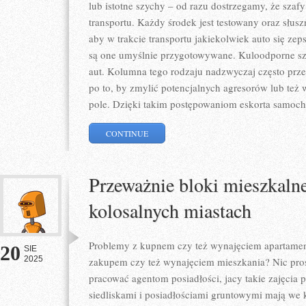
lub istotne szychy – od razu dostrzegamy, że szaf
transportu. Każdy środek jest testowany oraz słu
aby w trakcie transportu jakiekolwiek auto się z
są one umyślnie przygotowywane. Kuloodporne sz
aut. Kolumna tego rodzaju nadzwyczaj często prze
po to, by zmylić potencjalnych agresorów lub też
pole. Dzięki takim postępowaniom eskorta samoc
CONTINUE
Przeważnie bloki mieszkalne
kolosalnych miastach
Problemy z kupnem czy też wynajęciem apartament
20
SIE
2025
zakupem czy też wynajęciem mieszkania? Nic pro
pracować agentom posiadłości, jacy takie zajęcia 
siedliskami i posiadłościami gruntowymi mają we kr