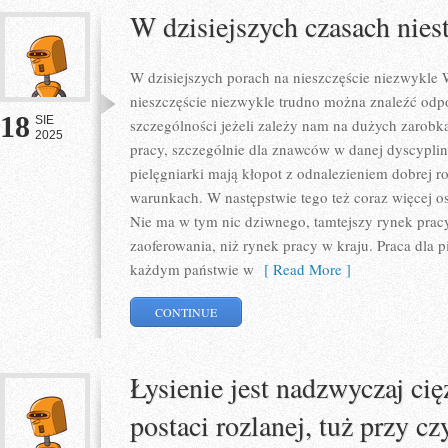
W dzisiejszych czasach nies
W dzisiejszych porach na nieszczęście niezwykle
nieszczęście niezwykle trudno można znaleźć odpo
18
SIE
szczególności jeżeli zależy nam na dużych zarobka
2025
pracy, szczególnie dla znawców w danej dyscyplini
pielęgniarki mają kłopot z odnalezieniem dobrej r
warunkach. W następstwie tego też coraz więcej o
Nie ma w tym nic dziwnego, tamtejszy rynek pracy
zaoferowania, niż rynek pracy w kraju. Praca dla pi
każdym państwie w
[ Read More ]
CONTINUE
Łysienie jest nadzwyczaj cię
postaci rozlanej, tuż przy c