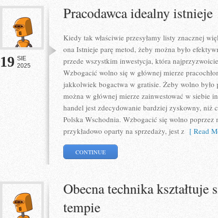
Pracodawca idealny istnieje
Kiedy tak właściwie przesyłamy listy znacznej wię
ona Istnieje parę metod, żeby można było efektywn
19
SIE
przede wszystkim inwestycja, która najprzyzwoicie
2025
Wzbogacić wolno się w głównej mierze pracochłon
jakkolwiek bogactwa w gratisie. Żeby wolno było p
można w głównej mierze zainwestować w siebie inic
handel jest zdecydowanie bardziej zyskowny, niż
Polska Wschodnia. Wzbogacić się wolno poprzez n
przykładowo oparty na sprzedaży, jest z
[ Read Mo
CONTINUE
Obecna technika kształtuje 
tempie