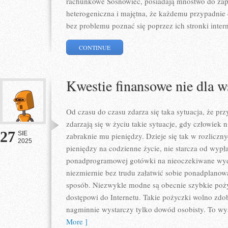
rachunkowe Sosnowiec, posiadają mnóstwo do zapro
heterogeniczna i majętna, że każdemu przypadnie d
bez problemu poznać się poprzez ich stronki inter
CONTINUE
Kwestie finansowe nie dla w
Od czasu do czasu zdarza się taka sytuacja, że p
zdarzają się w życiu takie sytuacje, gdy człowiek
27
SIE
zabraknie mu pieniędzy. Dzieje się tak w rozliczny
2025
pieniędzy na codzienne życie, nie starcza od wypł
ponadprogramowej gotówki na nieoczekiwane wyda
niezmiernie bez trudu załatwić sobie ponadplanow
sposób. Niezwykle modne są obecnie szybkie poży
dostępowi do Internetu. Takie pożyczki wolno zd
nagminnie wystarczy tylko dowód osobisty. To wy
More ]