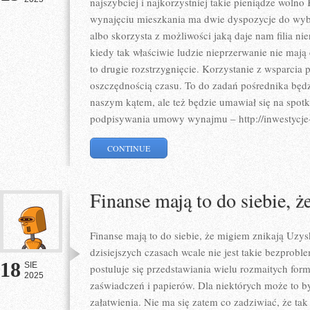
najszybciej i najkorzystniej takie pieniądze woln
wynajęciu mieszkania ma dwie dyspozycje do wyb
albo skorzysta z możliwości jaką daje nam filia n
kiedy tak właściwie ludzie nieprzerwanie nie mają
to drugie rozstrzygnięcie. Korzystanie z wsparcia 
oszczędnością czasu. To do zadań pośrednika będz
naszym kątem, ale też będzie umawiał się na spotk
podpisywania umowy wynajmu – http://inwestycje
CONTINUE
Finanse mają to do siebie, ż
Finanse mają to do siebie, że migiem znikają Uz
dzisiejszych czasach wcale nie jest takie bezprob
18
SIE
postuluje się przedstawiania wielu rozmaitych for
2025
zaświadczeń i papierów. Dla niektórych może to by
załatwienia. Nie ma się zatem co zadziwiać, że tak