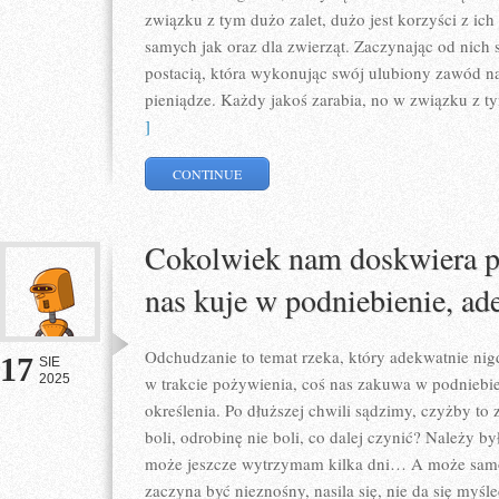
związku z tym dużo zalet, dużo jest korzyści z ich
samych jak oraz dla zwierząt. Zaczynając od nich s
postacią, która wykonując swój ulubiony zawód na
pieniądze. Każdy jakoś zarabia, no w związku z t
]
CONTINUE
Cokolwiek nam doskwiera po
nas kuje w podniebienie, ad
Odchudzanie to temat rzeka, który adekwatnie ni
17
SIE
2025
w trakcie pożywienia, coś nas zakuwa w podniebien
określenia. Po dłuższej chwili sądzimy, czyżby to 
boli, odrobinę nie boli, co dalej czynić? Należy b
może jeszcze wytrzymam kilka dni… A może samo
zaczyna być nieznośny, nasila się, nie da się myśl