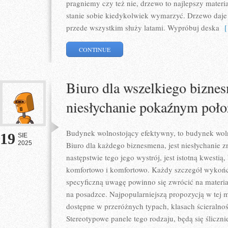
pragniemy czy też nie, drzewo to najlepszy materi
stanie sobie kiedykolwiek wymarzyć. Drzewo daje 
przede wszystkim służy latami. Wypróbuj deska
[ 
CONTINUE
Biuro dla wszelkiego biznes
niesłychanie pokaźnym poł
Budynek wolnostojący efektywny, to budynek woln
19
SIE
2025
Biuro dla każdego biznesmena, jest niesłychanie
następstwie tego jego wystrój, jest istotną kwestią
komfortowo i komfortowo. Każdy szczegół wykończ
specyficzną uwagę powinno się zwrócić na materia
na posadzce. Najpopularniejszą propozycją w tej ma
dostępne w przeróżnych typach, klasach ścieralnoś
Stereotypowe panele tego rodzaju, będą się śliczn